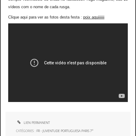
vídeos com o nome de cada rusga.
Clique aqui para ver as fotos desta festa :
poix aquiiiiiii
LIEN PERMANENT
CATÉGORIES :
FR - JUVENTUDE PORTUGUESA PARIS 7°