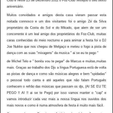
Club e neste 23 de Dezembro 2011 o Foz-Club festejou o seu sexto
aniversário.
Muitos convidados e amigos desta casa vieram passar esta
noitada connosco e um dos visitantes foi o amigo Zé da Silva
proprietário da Costa do Sol e do Mikado, que alem de ser um
concorrente é um leal amigo dos proprietários do Foz-Club, muitas
caras conhecidas do meio nocturno e para animar a festa foi o DJ
Joe Nukke que nos chegou de Melgaço e meteu o fogo a pista de
dança com as suas "mixagens" da musica " ai se eu te pego "
de Michel Telo e " bonita vou te pegar" de Marcus e muitas,muitas
mais. Graças ao trabalho dos Djs a língua Portuguesa està de volta
as pistas de dança e como são músicas alegres e bem "spidadas"
o pessoal todo canta e até aqueles que não falam Português
conhecem o refrão das músicas que passam os djs, (AI SE EU TE
PEGO !! AI !! ai se te Pego) por isso vamos manter o "cap" e
vamos introduzir cada vez mais a nossa língua nos ouvidos dos
mais novos e como é numa atmosfera de festa é muito mais fácil.