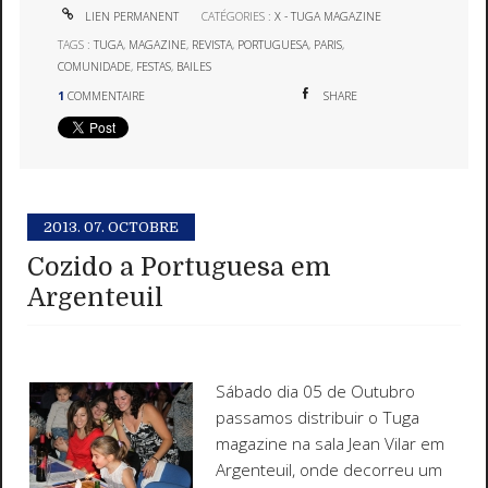
LIEN PERMANENT
CATÉGORIES :
X - TUGA MAGAZINE
TAGS :
TUGA
,
MAGAZINE
,
REVISTA
,
PORTUGUESA
,
PARIS
,
COMUNIDADE
,
FESTAS
,
BAILES
1
COMMENTAIRE
SHARE
2013.
07. OCTOBRE
Cozido a Portuguesa em
Argenteuil
Sábado dia 05 de Outubro
passamos distribuir o Tuga
magazine na sala Jean Vilar em
Argenteuil, onde decorreu um