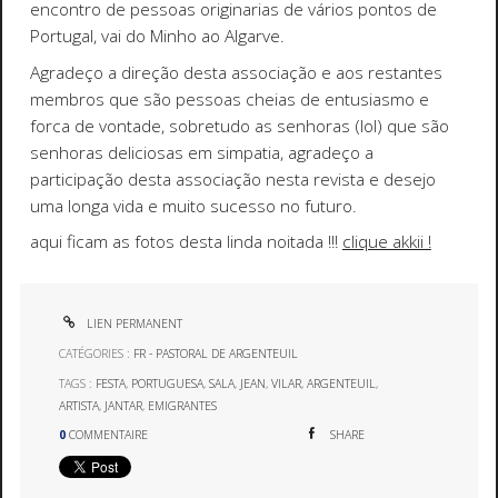
encontro de pessoas originarias de vários pontos de
Portugal, vai do Minho ao Algarve.
Agradeço a direção desta associação e aos restantes
membros que são pessoas cheias de entusiasmo e
forca de vontade, sobretudo as senhoras (lol) que são
senhoras deliciosas em simpatia, agradeço a
participação desta associação nesta revista e desejo
uma longa vida e muito sucesso no futuro.
aqui ficam as fotos desta linda noitada !!!
clique akkii !
LIEN PERMANENT
CATÉGORIES :
FR - PASTORAL DE ARGENTEUIL
TAGS :
FESTA
,
PORTUGUESA
,
SALA
,
JEAN
,
VILAR
,
ARGENTEUIL
,
ARTISTA
,
JANTAR
,
EMIGRANTES
0
COMMENTAIRE
SHARE