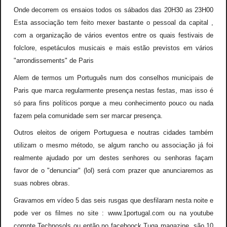
Onde decorrem os ensaios todos os sábados das 20H30 as 23H00
Esta associação tem feito mexer bastante o pessoal da capital ,
com a organização de vários eventos entre os quais festivais de
folclore, espetáculos musicais e mais estão previstos em vários
"arrondissements" de Paris
Alem de termos um Português num dos conselhos municipais de
Paris que marca regularmente presença nestas festas, mas isso é
só para fins políticos porque a meu conhecimento pouco ou nada
fazem pela comunidade sem ser marcar presença.
Outros eleitos de origem Portuguesa e noutras cidades também
utilizam o mesmo método, se algum rancho ou associação já foi
realmente ajudado por um destes senhores ou senhoras façam
favor de o "denunciar" (lol) será com prazer que anunciaremos as
suas nobres obras.
Gravamos em vídeo 5 das seis rusgas que desfilaram nesta noite e
pode ver os filmes no site : www.1portugal.com ou na youtube
compte Technosols ou então no faceboock Tuga magazine, são 10