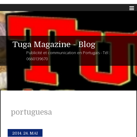
Tuga Magazine - Blog
Publicité et communication en Portugais - Tél :
0660139670
portuguesa
2014.
24. MAI