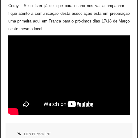
Cergy - Se o fizer já sei que para o ano nos vai acompanhar ...
fique atento a comunicação desta associação esta em preparação
uma primeira aqui em Franca para o próximos dias 17/18 de Março
neste mesmo local.
LIEN PERMANENT