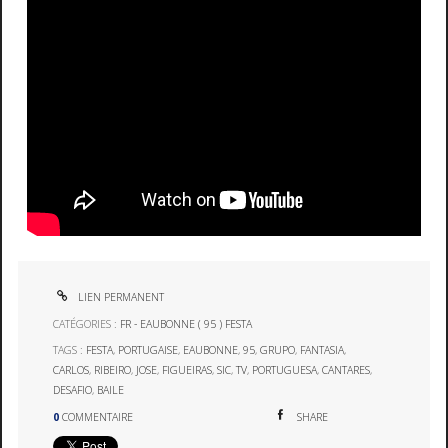
LIEN PERMANENT
CATÉGORIES :
FR - EAUBONNE ( 95 ) FESTA
TAGS :
FESTA
,
PORTUGAISE
,
EAUBONNE
,
95
,
GRUPO
,
FANTASIA
,
CARLOS
,
RIBEIRO
,
JOSE
,
FIGUEIRAS
,
SIC
,
TV
,
PORTUGUESA
,
CANTARES
,
DESAFIO
,
BAILE
0
COMMENTAIRE
SHARE