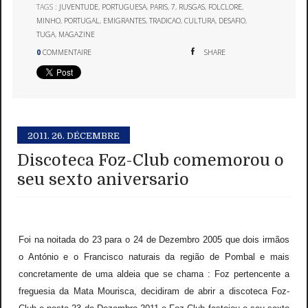
TAGS :
JUVENTUDE
,
PORTUGUESA
,
PARIS
,
7
,
RUSGAS
,
FOLCLORE
,
MINHO
,
PORTUGAL
,
EMIGRANTES
,
TRADICAO
,
CULTURA
,
DESAFIO
,
TUGA
,
MAGAZINE
0
COMMENTAIRE
SHARE
2011.
26. DÉCEMBRE
Discoteca Foz-Club comemorou o
seu sexto aniversario
Foi na noitada do 23 para o 24 de Dezembro 2005 que dois irmãos
o António e o Francisco naturais da região de Pombal e mais
concretamente de uma aldeia que se chama : Foz pertencente a
freguesia da Mata Mourisca, decidiram de abrir a discoteca Foz-