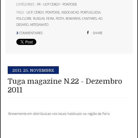
CATÉGORIES :
FR - UCP CERGY - PONTOISE
TAGS :
UCP
,
CERGY
,
PONTOISE
,
ASSOCIACAO
,
PORTUGUESA
,
FOLCLORE
,
RUSGAS
,
FEIRA
,
FESTA
,
ROMARIAS
,
CANTARES
,
AO
,
DESAFIO
,
ARTESANATO
3
COMMENTAIRES
SHARE
2011.
25. NOVEMBRE
Tuga magazine N.22 - Dezembro
2011
Brevemente em distribuicao nos locais habituais na região de Paris