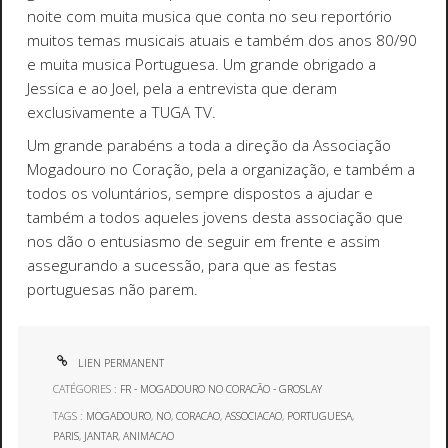
noite com muita musica que conta no seu reportório
muitos temas musicais atuais e também dos anos 80/90
e muita musica Portuguesa. Um grande obrigado a
Jessica e ao Joel, pela a entrevista que deram
exclusivamente a TUGA TV.
Um grande parabéns a toda a direção da Associação
Mogadouro no Coração, pela a organização, e também a
todos os voluntários, sempre dispostos a ajudar e
também a todos aqueles jovens desta associação que
nos dão o entusiasmo de seguir em frente e assim
assegurando a sucessão, para que as festas
portuguesas não parem.
LIEN PERMANENT
CATÉGORIES :
FR - MOGADOURO NO CORACÃO - GROSLAY
TAGS :
MOGADOURO
,
NO
,
CORACAO
,
ASSOCIACAO
,
PORTUGUESA
,
PARIS
,
JANTAR
,
ANIMACAO