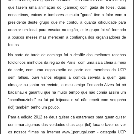
que fazem uma animação do (caneco) com gaita de foles, duas
concertinas, caixas e tambores e muita "garra" tive a falar com a
presidente deste grupo que me contou a quanta dificuldade para
arranjar um local para ensaiar na região, este grupo foi só formado
a poucos meses mas merecem a confiança dos organizadores de
festas.
Na parte da tarde de domingo foi o desfile dos melhores ranchos
folclóricos minhotos da região de Paris, com uma sala cheia a meio
da tarde, com uma organização da parte dos membros da UCP
sem falhas, ouvi vários elogios a comida servida a quem quis
almoçar ou jantar no recinto, o meu amigo Fernando Alves foi pó
bacalhau e garantiu que há muito tempo que não comia assim um
"bacalhauzinho" eu fui pá feijoada e só não repeti com vergonha
(lol) também tenho um pouco.
Para a edição 2012 se deus quiser cá estaremos para quem quiser
confirmar algumas das verdades ditas aqui (lol) faca o favor de ver
os nossos filmes na Internet www.1portugal.com - categoria UCP