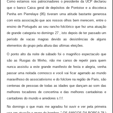
Como estamos nos patrocinadores o presidente da UCP declarou
que o banco Caixa geral de depósitos de Pontoise e a discoteca
Penha em Pierrelaye (95) tiveram uma atitude bastante generosa
com esta associação que aos nossos olhos bem merecem, entre o
ensino de Português ao seu rancho folclórico que fez uma atuação
de grande categoria no domingo 27 , isto depois de ter passado um
período de vacas magras devido as desistências de alguns
elementos do grupo pela altura das ultimas eleições.
O ponto alto da noite de sábado foi o magnifico espectaculo que
são as Rusgas do Minho, não me canso de repetir para quem
nunca assistiu a este grande manifesto de festa e alegria, venha
passar uma noitada connosco e você vai ficar agarrado ao mundo
maravilhoso do associativismo e do folclore na região de Paris, são
centenas de pessoas de todas as idades que dançam ao som das
melhores tocadores de concertina e das melhores cantadeiras e
cantadores do mundo e arredores s.f.f.
No domingo o que mais me agradou foi ouvir e ver pela primeira
vez em atuação o grupo de bombos " OS AMIGOS DA BORGA 78 )