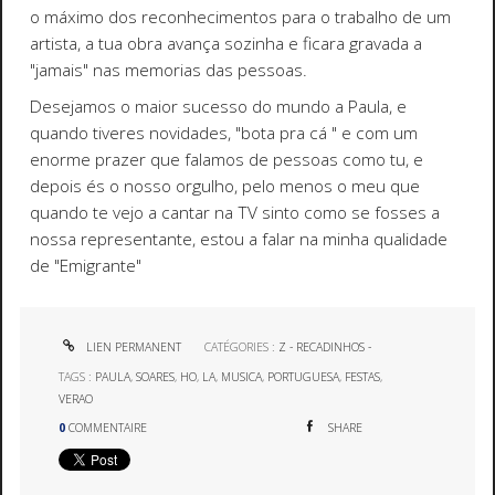
o máximo dos reconhecimentos para o trabalho de um
artista, a tua obra avança sozinha e ficara gravada a
"jamais" nas memorias das pessoas.
Desejamos o maior sucesso do mundo a Paula, e
quando tiveres novidades, "bota pra cá " e com um
enorme prazer que falamos de pessoas como tu, e
depois és o nosso orgulho, pelo menos o meu que
quando te vejo a cantar na TV sinto como se fosses a
nossa representante, estou a falar na minha qualidade
de "Emigrante"
LIEN PERMANENT
CATÉGORIES :
Z - RECADINHOS -
TAGS :
PAULA
,
SOARES
,
HO
,
LA
,
MUSICA
,
PORTUGUESA
,
FESTAS
,
VERAO
0
COMMENTAIRE
SHARE