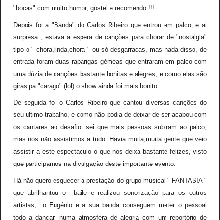
"bocas" com muito humor, gostei e recomendo !!!
Depois foi a "Banda" do Carlos Ribeiro que entrou em palco, e ai
surpresa , estava a espera de canções para chorar de "nostalgia"
tipo o " chora,linda,chora " ou só desgarradas, mas nada disso, de
entrada foram duas raparigas gémeas que entraram em palco com
uma dúzia de canções bastante bonitas e alegres, e como elas são
giras pa "carago" (lol) o show ainda foi mais bonito.
De seguida foi o Carlos Ribeiro que cantou diversas canções do
seu ultimo trabalho, e como não podia de deixar de ser acabou com
os cantares ao desafio, sei que mais pessoas subiram ao palco,
mas nos não assistimos a tudo. Havia muita,muita gente que veio
assistir a este espectaculo o que nos deixa bastante felizes, visto
que participamos na divulgação deste importante evento.
Há não quero esquecer a prestação do grupo musical " FANTASIA "
que abrilhantou o baile e realizou sonorização para os outros
artistas, o Eugénio e a sua banda conseguem meter o pessoal
todo a dançar, numa atmosfera de alegria com um reportório de