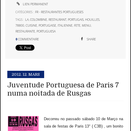
LIEN PERMANENT
CATÉGORIES :
FR - RESTAURANTES PORTUGUESES
TAGS :
LA
,
COLOMBINE
,
RESTAURANT
,
PORTUGAIS
,
HOUILLES
,
78800
,
CUISINE
,
PORTUGAISE
,
ITALIENNE
,
FETE
,
MENU
,
RESTAURANTE
,
PORTUGUESA
0
COMMENTAIRE
SHARE
2012.
12. MARS
Juventude Portuguesa de Paris 7
numa noitada de Rusgas
Decorreu no passado sábado 10 de Março na
sala de festas de Paris 13° ( C3B) , um bonito