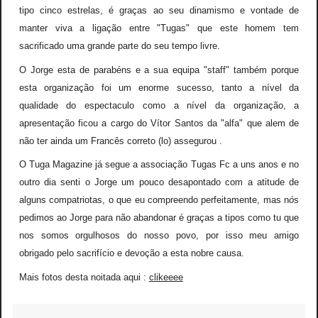
tipo cinco estrelas,
é
graças ao seu dinamismo e vontade de
manter viva a ligação entre "Tugas" que este homem tem
sacrificado uma grande parte do seu tempo livre.
O Jorge esta de parabéns e a sua equipa "staff" também porque
esta organização foi um enorme sucesso, tanto a nível da
qualidade do espectaculo como a nível da organização, a
apresentação ficou a cargo do Vítor Santos da "alfa" que alem de
não ter ainda um Francês correto (lo) assegurou .
O Tuga Magazine já segue a associação Tugas Fc a uns anos e no
outro dia senti o Jorge um pouco desapontado com a atitude de
alguns compatriotas, o que eu compreendo perfeitamente, mas n
ó
s
pedimos ao Jorge para não abandonar
é
graças a tipos como tu que
nos somos orgulhosos do nosso povo, por isso meu amigo
obrigado pelo sacrifício e devoção a esta nobre causa.
Mais fotos desta noitada aqui :
clikeeee