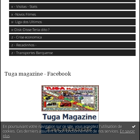
x - Visitas - Stats
x -Novos Filmes
x- Liga dos Ultimos
x-Disk-Disse-Teria dito ?
z - Crise economica
z - Recadinhos -
z - Transportes Barquense
Tuga magazine - Facebook
En poursuivant votre navigation sur ce site, vous acceptez l'utilisation de
cookies. Ces derniers assurent le bon fonctionnement de nos services.
En savoir
plus
.