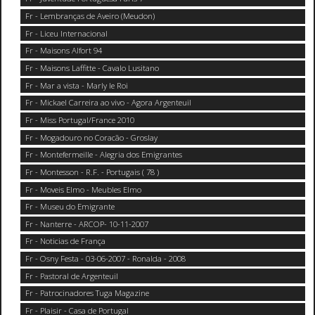
Fr - Lembranças de Aveiro (Meudon)
Fr - Liceu Internacional
Fr - Maisons Alfort 94
Fr - Maisons Laffitte - Cavalo Lusitano
Fr - Mar a vista - Marly le Roi
Fr - Mickael Carreira ao vivo - Agora Argenteuil
Fr - Miss Portugal/France 2010
Fr - Mogadouro no Coracão - Groslay
Fr - Montefermeille - Alegria dos Emigrantes
Fr - Montesson - R.F. - Portugais ( 78 )
Fr - Moveis Elmo - Meubles Elmo
Fr - Museu do Emigrante
Fr - Nanterre - ARCOP- 10-11-2007
Fr - Noticias de França
Fr - Osny Festa - 03-06-2007 - Ronalda - 2008
Fr - Pastoral de Argenteuil
Fr - Patrocinadores Tuga Magazine
Fr - Plaisir - Casa de Portugal