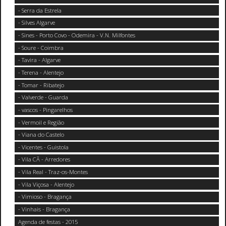
- Serra da Estrela
- Silves Algarve
- Sines - Porto Covo - Odemira - V.N. Milfontes
- Soure - Coimbra
- Tavira - Algarve
- Terena - Alentejo
- Tomar - Ribatejo
- Valverde - Guarda
- vascos - Pingarelhos
- Vermoil e Região
- Viana do Castelo
- Vicentes - Guistola
- Vila CÃ - Arredores
- Vila Real - Traz-os-Montes
- Vila Viçosa - Alentejo
- Vimioso - Bragança
- Vinhais - Bragança
Agenda de festas - 2015