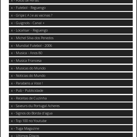
x - Fotos de Ferias
x - Futebol - Reguengo
x - Gripe ( A ) e as vacinas ?
x - Guignols - Canal +
x - Localisar - Reguengo
x - Michel Silva dos Penedos
x - Mundial Futebol - 2006
x - Musica - Anos 80
x - Musica Francesa
x - Musicas do Mundo
x - Noticias do Mundo
x - Parabens a Voce !
x - Pub - Publicidade
x - Receitas de Cuzinha
x - Saveurs du Portugal Acheres
x - Signos do Borda d'agua
x - Top 100 no Youtube
x - Tuga Magazine
x - Ultimos Discos