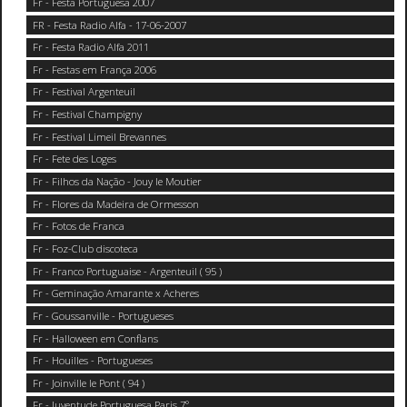
Fr - Festa Portuguesa 2007
FR - Festa Radio Alfa - 17-06-2007
Fr - Festa Radio Alfa 2011
Fr - Festas em França 2006
Fr - Festival Argenteuil
Fr - Festival Champigny
Fr - Festival Limeil Brevannes
Fr - Fete des Loges
Fr - Filhos da Nação - Jouy le Moutier
Fr - Flores da Madeira de Ormesson
Fr - Fotos de Franca
Fr - Foz-Club discoteca
Fr - Franco Portuguaise - Argenteuil ( 95 )
Fr - Geminação Amarante x Acheres
Fr - Goussanville - Portugueses
Fr - Halloween em Conflans
Fr - Houilles - Portugueses
Fr - Joinville le Pont ( 94 )
Fr - Juventude Portuguesa Paris 7°