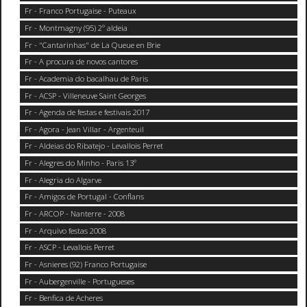
Fr - Franco Portugaise - Puteaux
Fr - Montmagny (95) 2° aldeia
Fr - "Cantarinhas" de La Queue en Brie
Fr - A procura de novos cantores
Fr - Academia do bacalhau de Paris
Fr - ACSP - Villeneuve Saint Georges
Fr - Agenda de festas e festivais 2017
Fr - Agora - Jean Villar - Argenteuil
Fr - Aldeias do Ribatejo - Levallois Perret
Fr - Alegres do Minho - Paris 13°
Fr - Alegria do Algarve
Fr - Amigos de Portugal - Conflans
Fr - ARCOP - Nanterre - 2008
Fr - Arquivo festas 2008
Fr - ASCP - Levallois Perret
Fr - Asnieres (92) Franco Portugaise
Fr - Aubergenville - Portugueses
Fr - Benfica de Acheres