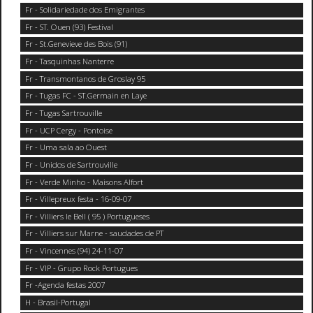
Fr - Solidariedade dos Emigrantes
Fr - ST. Ouen (93) Festival
Fr - St.Genevieve des Bois (91)
Fr - Tasquinhas Nanterre
Fr - Transmontanos de Groslay 95
Fr - Tugas FC - ST.Germain en Laye
Fr - Tugas Sartrouville
Fr - UCP Cergy - Pontoise
Fr - Uma sala ao Ouest
Fr - Unidos de Sartrouville
Fr - Verde Minho - Maisons Alfort
Fr - Villepreux festa - 16-09-07
Fr - Villiers le Bell ( 95 ) Portugueses
Fr - Villiers sur Marne - saudades de PT
Fr - Vincennes (94) 24-11-07
Fr - VIP - Grupo Rock Portugues
Fr -Agenda festas 2007
H - Brasil-Portugal