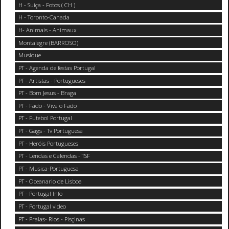
H - Suiça - Fotos ( CH )
H - Toronto-Canada
H- Animais - Animaux
Montalegre (BARROSO)
Musique
PT - Agenda de festas Portugal
PT - Artistas - Portugueses
PT - Bom Jesus - Braga
PT - Fado - Viva o Fado
PT - Futebol Portugal
PT - Gags - Tv Portuguesa
PT - Heróis Portugueses
PT - Lendas e Calendas - TSF
PT - Musica-Portuguesa
PT - Oceanario de Lisboa
PT - Portugal Info
PT - Portugal video
PT - Praias- Rios - Pisçinas