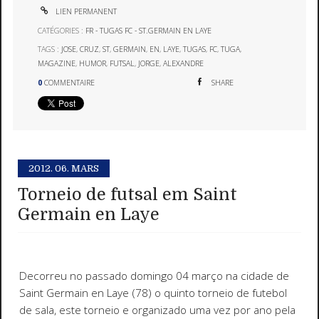
LIEN PERMANENT
CATÉGORIES :
FR - TUGAS FC - ST.GERMAIN EN LAYE
TAGS :
JOSE
,
CRUZ
,
ST
,
GERMAIN
,
EN
,
LAYE
,
TUGAS
,
FC
,
TUGA
,
MAGAZINE
,
HUMOR
,
FUTSAL
,
JORGE
,
ALEXANDRE
0
COMMENTAIRE
SHARE
2012.
06. MARS
Torneio de futsal em Saint
Germain en Laye
Decorreu no passado domingo 04 março na cidade de
Saint Germain en Laye (78) o quinto torneio de futebol
de sala, este torneio e organizado uma vez por ano pela