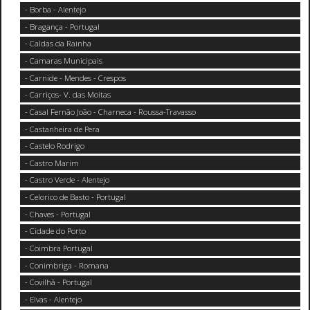
- Borba - Alentejo
- Bragança - Portugal
- Caldas da Rainha
- Camaras Municipais
- Carnide - Mendes - Crespos
- Carriços- V. das Moitas
- Casal Fernão João - Charneca - Roussa-Travasso
- Castanheira de Pera
- Castelo Rodrigo
- Castro Marim
- Castro Verde - Alentejo
- Celorico de Basto - Portugal
- Chaves - Portugal
- Cidade do Porto
- Coimbra Portugal
- Conimbriga - Romana
- Covilhã - Portugal
- Elvas - Alentejo