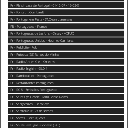
Fr - Plaisir casa de Portugal - 01-12-07 - 16-03-0
Fr - Pontault Combault
Fr - Portugal em Festa - ST.Oeun L'aumone
FR - Portugueses - France
Fr - Portugueses de Les Ulis - Orsay - ACPUO
Fr - Portugueses Unidos - Houilles-Carrieres
Fr - Publicite - Pub
Fr - Puteaux (92) Raizes do Minho
Fr - Radio Arc en Ciel - Orleans
Fr - Radio Enghin - 98.0 fm
Fr - Rambouillet - Portugueses
Fr - Restaurantes Portugueses
Fr - RGB - Emissões Portuguesas
Fr - Saint Cyr L'ecole - Mini Feiras Novas
Fr - Sargaceiros - Pierrelaye
Fr - Sartrouville - AOP Bezons
Fr - Sevres - Portugueses
Fr - Sol de Portugal - Gonesse ( 95 )