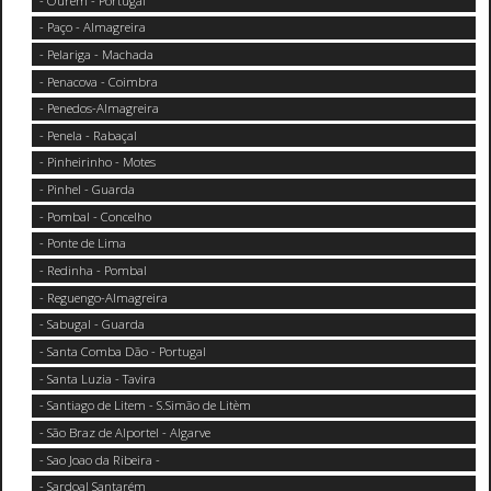
- Ourem - Portugal
- Paço - Almagreira
- Pelariga - Machada
- Penacova - Coimbra
- Penedos-Almagreira
- Penela - Rabaçal
- Pinheirinho - Motes
- Pinhel - Guarda
- Pombal - Concelho
- Ponte de Lima
- Redinha - Pombal
- Reguengo-Almagreira
- Sabugal - Guarda
- Santa Comba Dão - Portugal
- Santa Luzia - Tavira
- Santiago de Litem - S.Simão de Litèm
- São Braz de Alportel - Algarve
- Sao Joao da Ribeira -
- Sardoal Santarém