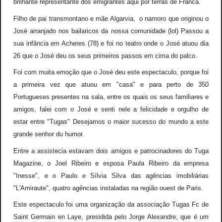
brilhante representante dos emigrantes aqui por terras de Franca.
Filho de pai transmontano e mãe Algarvia, o namoro que originou o
José arranjado nos bailaricos da nossa comunidade (lol) Passou a
sua infância em Acheres (78) e foi no teatro onde o José atuou dia
26 que o José deu os seus primeiros passos em cima do palco.
Foi com muita emoção que o José deu este espectaculo, porque foi
a primeira vez que atuou em "casa" e para perto de 350
Portugueses presentes na sala, entre os quais os seus familiares e
amigos, falei com o José e senti nele a felicidade e orgulho de
estar entre "Tugas" Desejamos o maior sucesso do mundo a este
grande senhor du humor.
Entre a assistecia estavam dois amigos e patrocinadores do Tuga
Magazine, o Joel Ribeiro e esposa Paula Ribeiro da empresa
"Inesse", e o Paulo e Sílvia Silva das agências imobiliárias
"L'Amiraute", quatro agências instaladas na região ouest de Paris.
Este espectaculo foi uma organização da associação Tugas Fc de
Saint Germain en Laye, presidida pelo Jorge Alexandre, que
é
um