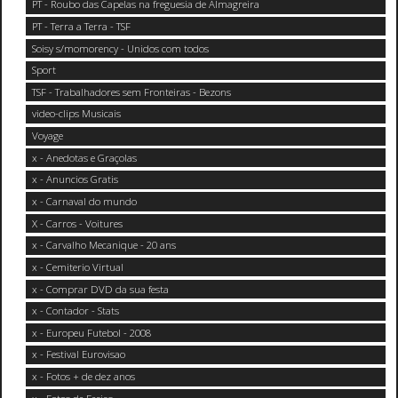
PT - Roubo das Capelas na freguesia de Almagreira
PT - Terra a Terra - TSF
Soisy s/momorency - Unidos com todos
Sport
TSF - Trabalhadores sem Fronteiras - Bezons
video-clips Musicais
Voyage
x - Anedotas e Graçolas
x - Anuncios Gratis
x - Carnaval do mundo
X - Carros - Voitures
x - Carvalho Mecanique - 20 ans
x - Cemiterio Virtual
x - Comprar DVD da sua festa
x - Contador - Stats
x - Europeu Futebol - 2008
x - Festival Eurovisao
x - Fotos + de dez anos