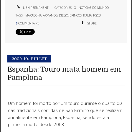
LIEN PERMANENT
CATÉGORIES :
X - NOTICIAS DO MUNDO
TAGS :
MARADONA
,
ARMANDO
,
DIEGO
,
BRINCOS
,
ITALIA
,
FISCO
0
COMMENTAIRE
SHARE
2009.
10. JUILLET
Espanha: Touro mata homem em
Pamplona
Um homem foi morto por um touro durante o quarto dia
das tradicionais corridas de São Firmino que se realizam
anualmente em Pamplona, Espanha, sendo esta a
primeira morte desde 2003.