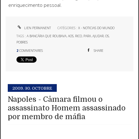
enriquecimento pessoal.
LIEN PERMANENT
CATÉGORIES :
X - NOTICIAS DO MUNDO
TAGS :
A BANCÁRIA QUE ROUBAVA
,
AOS
,
RICO
,
PARA
,
AJUDAR
,
OS
,
POBRES
2
COMMENTAIRES
SHARE
2009.
30. OCTOBRE
Napoles - Câmara filmou o
assassinato Homem assassinado
por membro de máfia