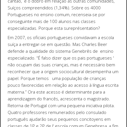
cantão, é o dobro em relação às outras comunidades,
Suíços compreendidos (1,34%). Sobre os 4000
Portugueses no ensino comum, recenseia-se por
conseguinte mais de 100 alunos nas classes
especializadas. Porque esta sureprésentation?
Em 2007, os oficiais portugueses convidavam a escola
suíça a entregar-se em questão. Mas Charles Beer
defende a qualidade do sistema Genebrês de ensino
especializado. “É falso dizer que os pais portugueses '
não ocupam das suas crianças, mas é necessário bem
reconhecer que a origem sociocultural desempenha um
papel. Porque temos uma população de crianças
pouco favorecidas em relação ao acesso à língua escrita
materna.” Ora este acesso é determinante para a
aprendizagem do francês, acrescenta o magistrado.
Retorna de Portugal com uma pequena iniciativa pilota.
Quatro professores remunerados pelo consulado
português ajudarão seus pequenos concitoyens em
classes de 1P e 2P de l' escola comum Genebresa, a fim