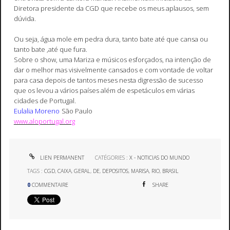
Diretora presidente da CGD que recebe os meus aplausos, sem
dúvida.
Ou seja, água mole em pedra dura, tanto bate até que cansa ou
tanto bate ,até que fura.
Sobre o show, uma Mariza e músicos esforçados, na intenção de
dar o melhor mas visivelmente cansados e com vontade de voltar
para casa depois de tantos meses nesta digressão de sucesso
que os levou a vários países além de espetáculos em várias
cidades de Portugal.
Eulalia Moreno
São Paulo
www.aloportugal.org
LIEN PERMANENT
CATÉGORIES :
X - NOTICIAS DO MUNDO
TAGS :
CGD
,
CAIXA
,
GERAL
,
DE
,
DEPOSITOS
,
MARISA
,
RIO
,
BRASIL
0
COMMENTAIRE
SHARE