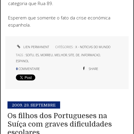
categoria que Rua 89.
Esperem que somente o fato da crise económica
espanhola.
LIEN PERMANENT
CATÉGORIES :
X - NOTICIAS DO MUNDO
TAGS :
SOITU
,
ES
,
MORREU
,
MELHOR
,
SITE
,
DE
,
INFORMACAO
,
ESPANOL
0
COMMENTAIRE
SHARE
2009.
23. SEPTEMBRE
Os filhos dos Portugueses na
Suíça com graves dificuldades
escolares