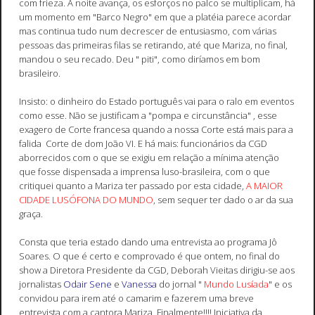
com frieza. A noite avança, os esforços no palco se multiplicam, há
um momento em "Barco Negro" em que a platéia parece acordar
mas continua tudo num decrescer de entusiasmo, com várias
pessoas das primeiras filas se retirando, até que Mariza, no final,
mandou o seu recado. Deu " piti", como diríamos em bom
brasileiro.
Insisto: o dinheiro do Estado português vai para o ralo em eventos
como esse. Não se justificam a "pompa e circunstância" , esse
exagero de Corte francesa quando a nossa Corte está mais para a
falida Corte de dom João VI. E há mais: funcionários da CGD
aborrecidos com o que se exigiu em relação a mínima atenção
que fosse dispensada a imprensa luso-brasileira, com o que
critiquei quanto a Mariza ter passado por esta cidade,
A MAIOR
CIDADE LUSÓFONA DO MUNDO
, sem sequer ter dado o ar da sua
graça.
Consta que teria estado dando uma entrevista ao programa Jô
Soares. O que é certo e comprovado é que ontem, no final do
show a Diretora Presidente da CGD, Deborah Vieitas dirigiu-se aos
jornalistas
Odair Sene
e
Vanessa
do jornal "
Mundo Lusíada
" e os
convidou para irem até o camarim e fazerem uma breve
entrevista com a cantora Mariza. Finalmente!!!! Iniciativa da