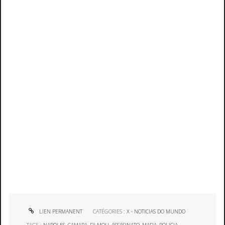
LIEN PERMANENT
CATÉGORIES :
X - NOTICIAS DO MUNDO
TAGS :
NAPOLES
,
CAMARA
,
FILMOU
,
ASSASINATO
,
MAFIA
,
POLICIA