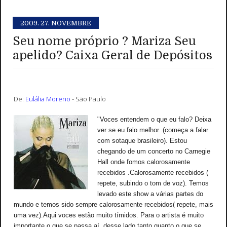
2009.
27. NOVEMBRE
Seu nome próprio ? Mariza Seu
apelido? Caixa Geral de Depósitos
De:
Eulália Moreno
- São Paulo
"Voces entendem o que eu falo? Deixa
ver se eu falo melhor..(começa a falar
com sotaque brasileiro). Estou
chegando de um concerto no Carnegie
Hall onde fomos calorosamente
recebidos .Calorosamente recebidos (
repete, subindo o tom de voz). Temos
levado este show a várias partes do
mundo e temos sido sempre calorosamente recebidos( repete, mais
uma vez).Aqui voces estão muito tímidos. Para o artista é muito
importante o que se passa aí desse lado tanto quanto o que se