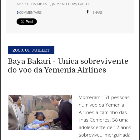
TAGS :
FILHA
,
MICKAEL
,
JACKSON
,
CHORA
,
PAI
,
POP
0
COMMENTAIRE
SHARE
2009.
01. JUILLET
Baya Bakari - Unica sobrevivente
do voo da Yemenia Airlines
Morreram 151 pessoas
num voo da Yemenia
Airlines a caminho das
ilhas Comores. Só uma
adolescente de 12 anos
sobreviveu, mergulhada