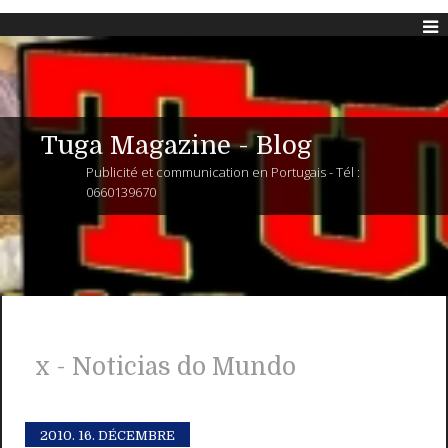
Tuga Magazine - Blog
Publicité et communication en Portugais - Tél :
0660139670
x - Noticias do Mundo
2010.
16. DÉCEMBRE