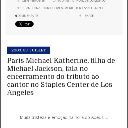
LIEN PERMANENT
CATÉGORIES :
X - NOTICIAS DO MUNDO
TAGS :
PAMPLONA
,
TOURO
,
HOMEN
,
MORTO
,
TORO
,
SAN
,
FIRMINO
0
COMMENTAIRE
SHARE
2009.
08. JUILLET
Paris Michael Katherine, filha de
Michael Jackson, fala no
encerramento do tributo ao
cantor no Staples Center de Los
Angeles
Muita tristeza e emoção na hora do Adeus ...