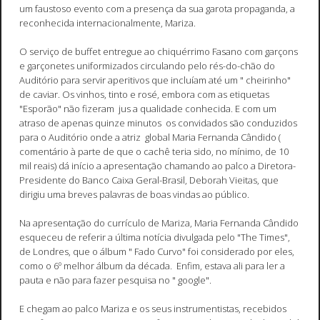
um faustoso evento com a presença da sua garota propaganda, a
reconhecida internacionalmente, Mariza.
O serviço de buffet entregue ao chiquérrimo Fasano com garçons
e garçonetes uniformizados circulando pelo rés-do-chão do
Auditório para servir aperitivos que incluíam até um " cheirinho"
de caviar. Os vinhos, tinto e rosé, embora com as etiquetas
"Esporão" não fizeram jus a qualidade conhecida. E com um
atraso de apenas quinze minutos os convidados são conduzidos
para o Auditório onde a atriz global Maria Fernanda Cândido (
comentário à parte de que o cachê teria sido, no mínimo, de 10
mil reais) dá início a apresentação chamando ao palco a Diretora-
Presidente do Banco Caixa Geral-Brasil, Deborah Vieitas, que
dirigiu uma breves palavras de boas vindas ao público.
Na apresentação do currículo de Mariza, Maria Fernanda Cândido
esqueceu de referir a última notícia divulgada pelo "The Times",
de Londres, que o álbum " Fado Curvo" foi considerado por eles,
como o 6º melhor álbum da década. Enfim, estava ali para ler a
pauta e não para fazer pesquisa no " google".
E chegam ao palco Mariza e os seus instrumentistas, recebidos