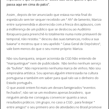
passa aqui em cima do palco".
Assim , depois de ter anunciado que estava na reta final do
espetáculo sem ter sequer recebido um " Ah" de lamento, Mariza
entre surpreendida e aborrecida com a frieza dos aplausos, com
a indiferença de um público que se deslocou ao Auditório
Ibirapuera para preenchê-lo totalmente numa noite primaveril de
temporal, não resistiu: " desceu das suas tamancas, rodou a sua
baiana" e mostrou que o seu apelido " Caixa Geral de Depósitos",
vale bem menos do que o seu nome próprio: Mariza.
Não sou banqueira, sequer acionista da CGD.Não entendo de
"marquetingue" nem de publicidade. Não tenho nenhum serviço
de "bufete". Não represento nenhuma marca de vinhos. Não sou
empresária artística. Sou apenas alguém interessada na cultura
portuguesa e também em saber para qual ralo vai o dinheiro do
Estado português.
O que assisti ontem foi mais um desses famigerados "eventos
fechados", não sei se um modismo apenas brasileiro, que
ninguém ainda me conseguiu convencer quanto a seus
resultados práticos. Um grupo, no caso a CGD , para festejar "
entre amigos" o seu primeiro ano de atividades no Brasil promove