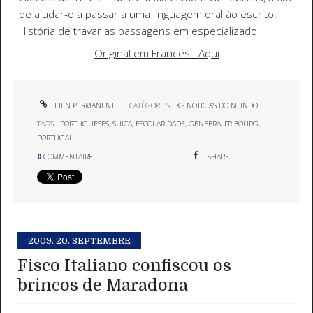
de ajudar-o a passar a uma linguagem oral ào escrito.
História de travar as passagens em especializado
Original em Frances : Aqui
LIEN PERMANENT
CATÉGORIES :
X - NOTICIAS DO MUNDO
TAGS :
PORTUGUESES
,
SUICA
,
ESCOLARIDADE
,
GENEBRA
,
FRIBOURG
,
PORTUGAL
0
COMMENTAIRE
SHARE
2009.
20. SEPTEMBRE
Fisco Italiano confiscou os
brincos de Maradona