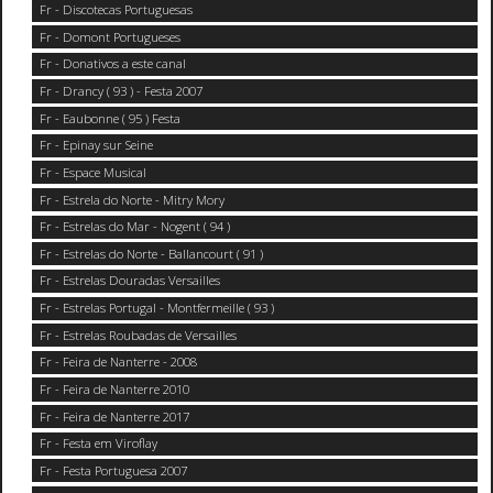
Fr - Discotecas Portuguesas
Fr - Domont Portugueses
Fr - Donativos a este canal
Fr - Drancy ( 93 ) - Festa 2007
Fr - Eaubonne ( 95 ) Festa
Fr - Epinay sur Seine
Fr - Espace Musical
Fr - Estrela do Norte - Mitry Mory
Fr - Estrelas do Mar - Nogent ( 94 )
Fr - Estrelas do Norte - Ballancourt ( 91 )
Fr - Estrelas Douradas Versailles
Fr - Estrelas Portugal - Montfermeille ( 93 )
Fr - Estrelas Roubadas de Versailles
Fr - Feira de Nanterre - 2008
Fr - Feira de Nanterre 2010
Fr - Feira de Nanterre 2017
Fr - Festa em Viroflay
Fr - Festa Portuguesa 2007