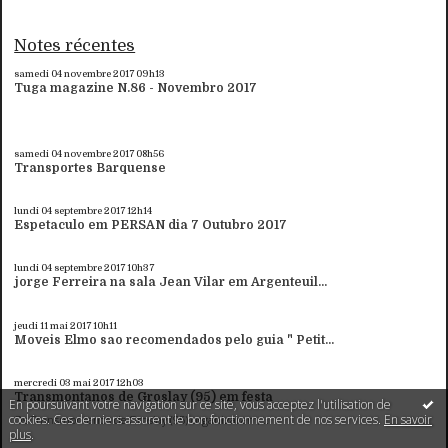
Notes récentes
samedi 04
novembre 2017
09h13
Tuga magazine N.86 - Novembro 2017
samedi 04
novembre 2017
08h56
Transportes Barquense
lundi 04
septembre 2017
12h14
Espetaculo em PERSAN dia 7 Outubro 2017
lundi 04
septembre 2017
10h37
jorge Ferreira na sala Jean Vilar em Argenteuil...
jeudi 11
mai 2017
10h11
Moveis Elmo sao recomendados pelo guia " Petit...
mercredi 03
mai 2017
12h03
Transmontanos de Groslay (95) em festa
En poursuivant votre navigation sur ce site, vous acceptez l'utilisation de
cookies. Ces derniers assurent le bon fonctionnement de nos services.
En savoir
Os Transmontanos de Groslay (95) organizaram,...
plus
.