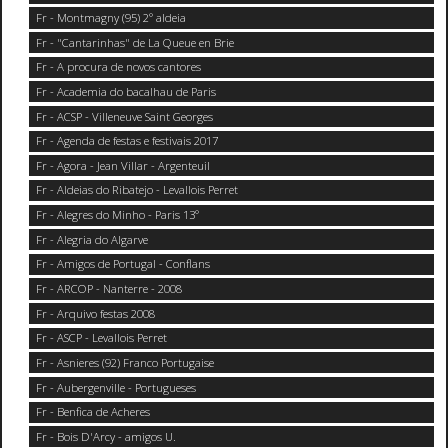
Fr - Montmagny (95) 2° aldeia
Fr - "Cantarinhas" de La Queue en Brie
Fr - A procura de novos cantores
Fr - Academia do bacalhau de Paris
Fr - ACSP - Villeneuve Saint Georges
Fr - Agenda de festas e festivais 2017
Fr - Agora - Jean Villar - Argenteuil
Fr - Aldeias do Ribatejo - Levallois Perret
Fr - Alegres do Minho - Paris 13°
Fr - Alegria do Algarve
Fr - Amigos de Portugal - Conflans
Fr - ARCOP - Nanterre - 2008
Fr - Arquivo festas 2008
Fr - ASCP - Levallois Perret
Fr - Asnieres (92) Franco Portugaise
Fr - Aubergenville - Portugueses
Fr - Benfica de Acheres
Fr - Bois D'Arcy - amigos U.