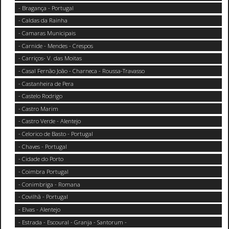
- Bragança - Portugal
- Caldas da Rainha
- Camaras Municipais
- Carnide - Mendes - Crespos
- Carriços- V. das Moitas
- Casal Fernão João - Charneca - Roussa-Travasso
- Castanheira de Pera
- Castelo Rodrigo
- Castro Marim
- Castro Verde - Alentejo
- Celorico de Basto - Portugal
- Chaves - Portugal
- Cidade do Porto
- Coimbra Portugal
- Conimbriga - Romana
- Covilhã - Portugal
- Elvas - Alentejo
- Estrada - Escoural - Granja - Santorum -