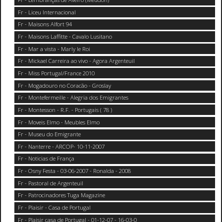
Fr - Liceu Internacional
Fr - Maisons Alfort 94
Fr - Maisons Laffitte - Cavalo Lusitano
Fr - Mar a vista - Marly le Roi
Fr - Mickael Carreira ao vivo - Agora Argenteuil
Fr - Miss Portugal/France 2010
Fr - Mogadouro no Coracão - Groslay
Fr - Montefermeille - Alegria dos Emigrantes
Fr - Montesson - R.F. - Portugais ( 78 )
Fr - Moveis Elmo - Meubles Elmo
Fr - Museu do Emigrante
Fr - Nanterre - ARCOP- 10-11-2007
Fr - Noticias de França
Fr - Osny Festa - 03-06-2007 - Ronalda - 2008
Fr - Pastoral de Argenteuil
Fr - Patrocinadores Tuga Magazine
Fr - Plaisir - Casa de Portugal
Fr - Plaisir casa de Portugal - 01-12-07 - 16-03-0