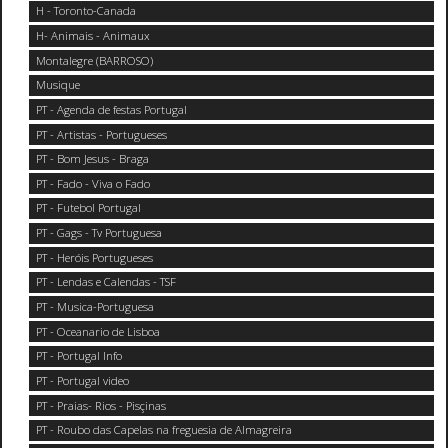
H - Toronto-Canada
H- Animais - Animaux
Montalegre (BARROSO)
Musique
PT - Agenda de festas Portugal
PT - Artistas - Portugueses
PT - Bom Jesus - Braga
PT - Fado - Viva o Fado
PT - Futebol Portugal
PT - Gags - Tv Portuguesa
PT - Heróis Portugueses
PT - Lendas e Calendas - TSF
PT - Musica-Portuguesa
PT - Oceanario de Lisboa
PT - Portugal Info
PT - Portugal video
PT - Praias- Rios - Pisçinas
PT - Roubo das Capelas na freguesia de Almagreira