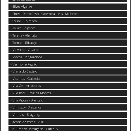
- Silves Algarve
- Sines - Porto Covo - Odemira - V.N. Milfontes
- Soure - Coimbra
- Tavira - Algarve
- Terena - Alentejo
- Tomar - Ribatejo
- Valverde - Guarda
- vascos - Pingarelhos
- Vermoil e Região
- Viana do Castelo
- Vicentes - Guistola
- Vila CÃ - Arredores
- Vila Real - Traz-os-Montes
- Vila Viçosa - Alentejo
- Vimioso - Bragança
- Vinhais - Bragança
Agenda de festas - 2015
Fr - Franco Portugaise - Puteaux