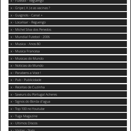
x - Futebol - Reguengo
x - Gripe ( A ) e as vacinas ?
x - Guignols - Canal +
x - Localisar - Reguengo
x - Michel Silva dos Penedos
x - Mundial Futebol - 2006
x - Musica - Anos 80
x - Musica Francesa
x - Musicas do Mundo
x - Noticias do Mundo
x - Parabens a Voce !
x - Pub - Publicidade
x - Receitas de Cuzinha
x - Saveurs du Portugal Acheres
x - Signos do Borda d'agua
x - Top 100 no Youtube
x - Tuga Magazine
x - Ultimos Discos
x - Visitas - Stats