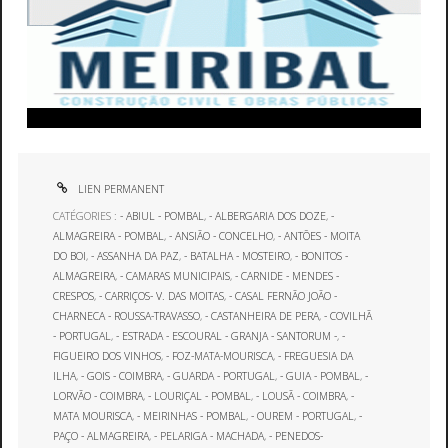
LIEN PERMANENT
CATÉGORIES :
- ABIUL - POMBAL
,
- ALBERGARIA DOS DOZE
,
-
ALMAGREIRA - POMBAL
,
- ANSIÃO - CONCELHO
,
- ANTÕES - MOITA
DO BOI
,
- ASSANHA DA PAZ
,
- BATALHA - MOSTEIRO
,
- BONITOS -
ALMAGREIRA
,
- CAMARAS MUNICIPAIS
,
- CARNIDE - MENDES -
CRESPOS
,
- CARRIÇOS- V. DAS MOITAS
,
- CASAL FERNÃO JOÃO -
CHARNECA - ROUSSA-TRAVASSO
,
- CASTANHEIRA DE PERA
,
- COVILHÃ
- PORTUGAL
,
- ESTRADA - ESCOURAL - GRANJA - SANTORUM -
,
-
FIGUEIRO DOS VINHOS
,
- FOZ-MATA-MOURISCA
,
- FREGUESIA DA
ILHA
,
- GOIS - COIMBRA
,
- GUARDA - PORTUGAL
,
- GUIA - POMBAL
,
-
LORVÃO - COIMBRA
,
- LOURIÇAL - POMBAL
,
- LOUSÃ - COIMBRA
,
-
MATA MOURISCA
,
- MEIRINHAS - POMBAL
,
- OUREM - PORTUGAL
,
-
PAÇO - ALMAGREIRA
,
- PELARIGA - MACHADA
,
- PENEDOS-