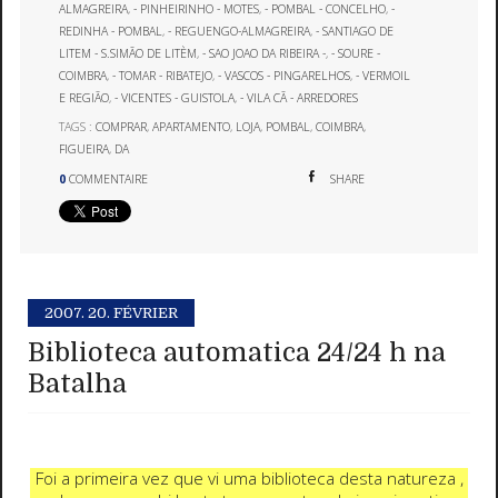
ALMAGREIRA
,
- PINHEIRINHO - MOTES
,
- POMBAL - CONCELHO
,
-
REDINHA - POMBAL
,
- REGUENGO-ALMAGREIRA
,
- SANTIAGO DE
LITEM - S.SIMÃO DE LITÈM
,
- SAO JOAO DA RIBEIRA -
,
- SOURE -
COIMBRA
,
- TOMAR - RIBATEJO
,
- VASCOS - PINGARELHOS
,
- VERMOIL
E REGIÃO
,
- VICENTES - GUISTOLA
,
- VILA CÃ - ARREDORES
TAGS :
COMPRAR
,
APARTAMENTO
,
LOJA
,
POMBAL
,
COIMBRA
,
FIGUEIRA
,
DA
0
COMMENTAIRE
SHARE
2007.
20. FÉVRIER
Biblioteca automatica 24/24 h na
Batalha
Foi a primeira vez que vi uma biblioteca desta natureza ,