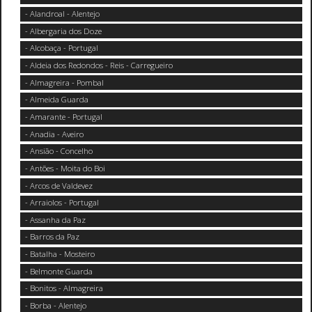
- Alandroal - Alentejo
- Albergaria dos Doze
- Alcobaça - Portugal
- Aldeia dos Redondos - Reis - Carregueiro
- Almagreira - Pombal
- Almeida Guarda
- Amarante - Portugal
- Anadia - Aveiro
- Ansião - Concelho
- Antões - Moita do Boi
- Arcos de Valdevez
- Arraiolos - Portugal
- Assanha da Paz
- Barros da Paz
- Batalha - Mosteiro
- Belmonte Guarda
- Bonitos - Almagreira
- Borba - Alentejo