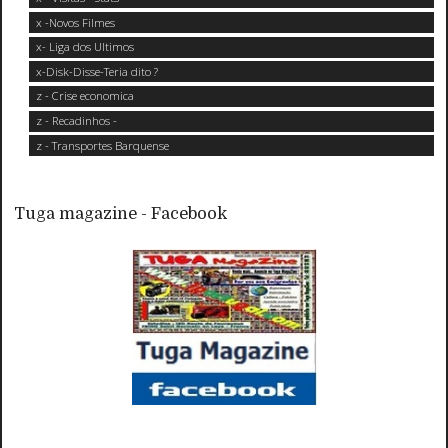
x -Novos Filmes
x- Liga dos Ultimos
x-Disk-Disse-Teria dito ?
z - Crise economica
z - Recadinhos -
z - Transportes Barquense
Tuga magazine - Facebook