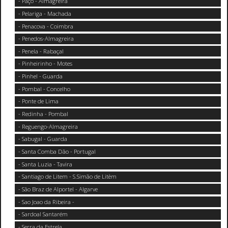
- Paço - Almagreira
- Pelariga - Machada
- Penacova - Coimbra
- Penedos-Almagreira
- Penela - Rabaçal
- Pinheirinho - Motes
- Pinhel - Guarda
- Pombal - Concelho
- Ponte de Lima
- Redinha - Pombal
- Reguengo-Almagreira
- Sabugal - Guarda
- Santa Comba Dão - Portugal
- Santa Luzia - Tavira
- Santiago de Litem - S.Simão de Litèm
- São Braz de Alportel - Algarve
- Sao Joao da Ribeira -
- Sardoal Santarém
- Serra da Estrela