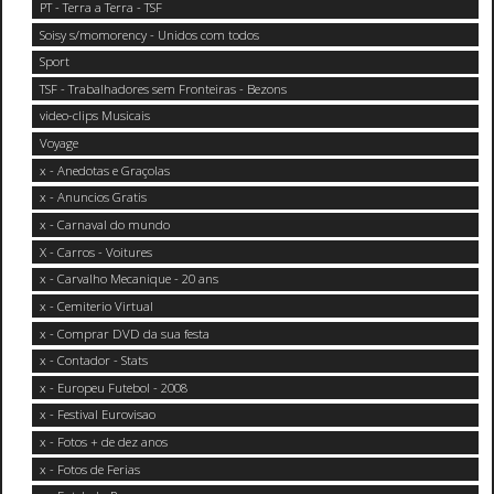
PT - Terra a Terra - TSF
Soisy s/momorency - Unidos com todos
Sport
TSF - Trabalhadores sem Fronteiras - Bezons
video-clips Musicais
Voyage
x - Anedotas e Graçolas
x - Anuncios Gratis
x - Carnaval do mundo
X - Carros - Voitures
x - Carvalho Mecanique - 20 ans
x - Cemiterio Virtual
x - Comprar DVD da sua festa
x - Contador - Stats
x - Europeu Futebol - 2008
x - Festival Eurovisao
x - Fotos + de dez anos
x - Fotos de Ferias