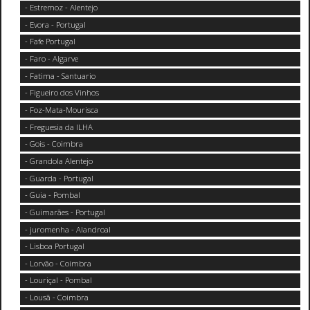
- Estremoz - Alentejo
- Evora - Portugal
- Fafe Portugal
- Faro - Algarve
- Fatima - Santuario
- Figueiro dos Vinhos
- Foz-Mata-Mourisca
- Freguesia da ILHA
- Gois - Coimbra
- Grandola Alentejo
- Guarda - Portugal
- Guia - Pombal
- Guimarães - Portugal
- juromenha - Alandroal
- Lisboa Portugal
- Lorvão - Coimbra
- Louriçal - Pombal
- Lousã - Coimbra