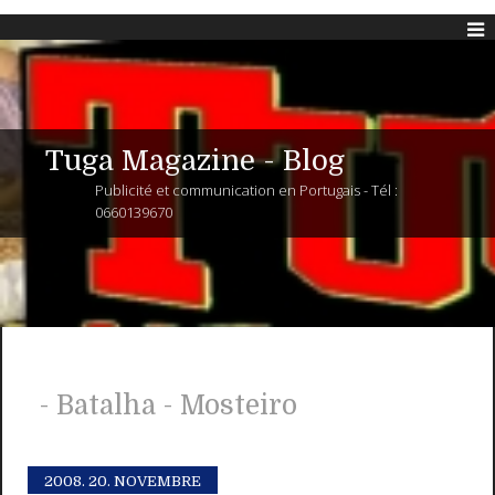
Tuga Magazine - Blog
Publicité et communication en Portugais - Tél :
0660139670
- Batalha - Mosteiro
2008.
20. NOVEMBRE