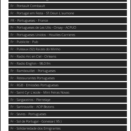
Fr - Pontault Combault
Fr - Portugal em Festa - ST.Oeun L'aumone
FR - Portugueses - France
Fr - Portugueses de Les Ulis - Orsay - ACPUO
Fr - Portugueses Unidos - Houilles-Carrieres
Fr - Publicite - Pub
Fr - Puteaux (92) Raizes do Minho
Fr - Radio Arc en Ciel - Orleans
Fr - Radio Enghin - 98.0 fm
Fr - Rambouillet - Portugueses
Fr - Restaurantes Portugueses
Fr - RGB - Emissões Portuguesas
Fr - Saint Cyr L'ecole - Mini Feiras Novas
Fr - Sargaceiros - Pierrelaye
Fr - Sartrouville - AOP Bezons
Fr - Sevres - Portugueses
Fr - Sol de Portugal - Gonesse ( 95 )
Fr - Solidariedade dos Emigrantes