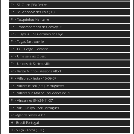
Fr - ST. Ouen (93) Festival
Fr - St.Genevieve des Bois (91)
Fr - Tasquinhas Nanterre
Fr - Transmontanos de Groslay 95
Fr - Tugas FC - ST.Germain en Laye
Fr - Tugas Sartrouville
Fr - UCP Cergy - Pontoise
Fr - Uma sala ao Ouest
Fr - Unidos de Sartrouville
Fr - Verde Minho - Maisons Alfort
Fr - Villepreux festa - 16-09-07
Fr - Villiers le Bell ( 95 ) Portugueses
Fr - Villiers sur Marne - saudades de PT
Fr - Vincennes (94) 24-11-07
Fr - VIP - Grupo Rock Portugues
Fr -Agenda festas 2007
H - Brasil-Portugal
H - Suiça - Fotos ( CH )