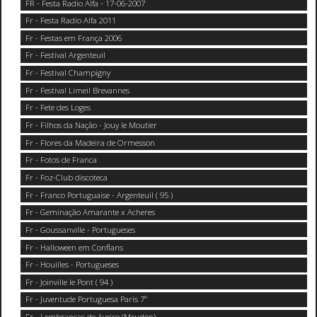
FR - Festa Radio Alfa - 17-06-2007
Fr - Festa Radio Alfa 2011
Fr - Festas em França 2006
Fr - Festival Argenteuil
Fr - Festival Champigny
Fr - Festival Limeil Brevannes
Fr - Fete des Loges
Fr - Filhos da Nação - Jouy le Moutier
Fr - Flores da Madeira de Ormesson
Fr - Fotos de Franca
Fr - Foz-Club discoteca
Fr - Franco Portuguaise - Argenteuil ( 95 )
Fr - Geminação Amarante x Acheres
Fr - Goussanville - Portugueses
Fr - Halloween em Conflans
Fr - Houilles - Portugueses
Fr - Joinville le Pont ( 94 )
Fr - Juventude Portuguesa Paris 7°
Fr - Lembranças de Aveiro (Meudon)