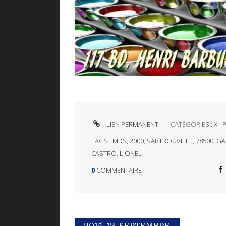
LIEN PERMANENT
CATÉGORIES :
X -
TAGS :
MDS
,
2000
,
SARTROUVILLE
,
78500
,
GA
CASTRO
,
LIONEL
0
COMMENTAIRE