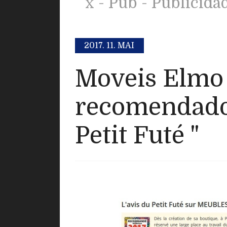
x - Pub - Publicida
2017.
11. MAI
Moveis Elmo
recomendados
Petit Futé "