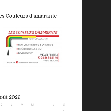
es Couleurs d'amarante
oût 2026
D
L
M
M
J
V
S