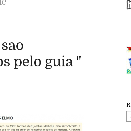
de
 sao
 pelo guia "
R