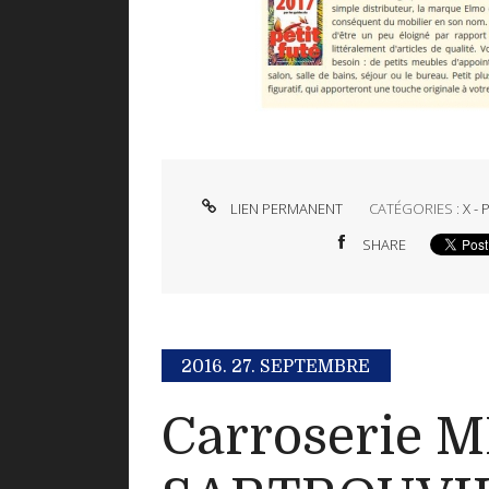
LIEN PERMANENT
CATÉGORIES :
X -
SHARE
2016.
27. SEPTEMBRE
Carroserie 