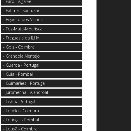
- Faro - Algarve
- Fatima - Santuario
- Figueiro dos Vinhos
- Foz-Mata-Mourisca
- Freguesia da ILHA
- Gois - Coimbra
- Grandola Alentejo
- Guarda - Portugal
- Guia - Pombal
- Guimarães - Portugal
- juromenha - Alandroal
- Lisboa Portugal
- Lorvão - Coimbra
- Louriçal - Pombal
- Lousã - Coimbra