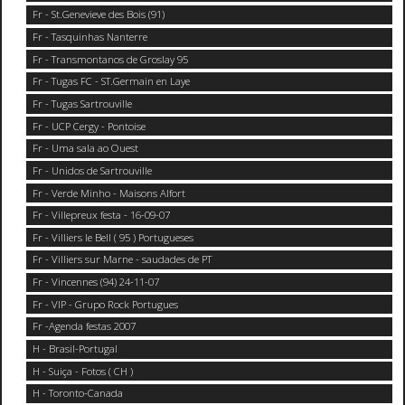
Fr - St.Genevieve des Bois (91)
Fr - Tasquinhas Nanterre
Fr - Transmontanos de Groslay 95
Fr - Tugas FC - ST.Germain en Laye
Fr - Tugas Sartrouville
Fr - UCP Cergy - Pontoise
Fr - Uma sala ao Ouest
Fr - Unidos de Sartrouville
Fr - Verde Minho - Maisons Alfort
Fr - Villepreux festa - 16-09-07
Fr - Villiers le Bell ( 95 ) Portugueses
Fr - Villiers sur Marne - saudades de PT
Fr - Vincennes (94) 24-11-07
Fr - VIP - Grupo Rock Portugues
Fr -Agenda festas 2007
H - Brasil-Portugal
H - Suiça - Fotos ( CH )
H - Toronto-Canada