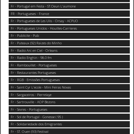
Fr - Portugal em Festa - ST.Oeun L'aumone
FR - Portugueses - France
Fr - Portugueses de Les Ulis - Orsay - ACPUO
Fr - Portugueses Unidos - Houilles-Carrieres
Fr - Publicite - Pub
Fr - Puteaux (92) Raizes do Minho
Fr - Radio Arc en Ciel - Orleans
Fr - Radio Enghin - 98.0 fm
Fr - Rambouillet - Portugueses
Fr - Restaurantes Portugueses
Fr - RGB - Emissões Portuguesas
Fr - Saint Cyr L'ecole - Mini Feiras Novas
Fr - Sargaceiros - Pierrelaye
Fr - Sartrouville - AOP Bezons
Fr - Sevres - Portugueses
Fr - Sol de Portugal - Gonesse ( 95 )
Fr - Solidariedade dos Emigrantes
Fr - ST. Ouen (93) Festival