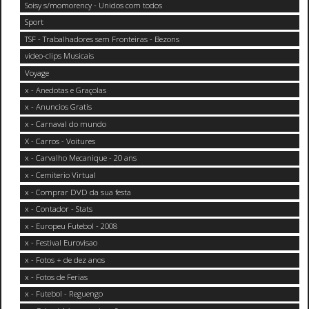
Soisy s/momorency - Unidos com todos
Sport
TSF - Trabalhadores sem Fronteiras - Bezons
video-clips Musicais
Voyage
x - Anedotas e Graçolas
x - Anuncios Gratis
x - Carnaval do mundo
X - Carros - Voitures
x - Carvalho Mecanique - 20 ans
x - Cemiterio Virtual
x - Comprar DVD da sua festa
x - Contador - Stats
x - Europeu Futebol - 2008
x - Festival Eurovisao
x - Fotos + de dez anos
x - Fotos de Ferias
x - Futebol - Reguengo