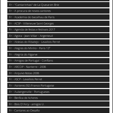
Fr - "Cantarinhas" de La Queue en Brie
Fr - A procura de novos cantores
Fr - Academia do bacalhau de Paris
Fr - ACSP - Villeneuve Saint Georges
Fr - Agenda de festas e festivais 2017
Fr - Agora - Jean Villar - Argenteuil
Fr - Aldeias do Ribatejo - Levallois Perret
Fr - Alegres do Minho - Paris 13°
Fr - Alegria do Algarve
Fr - Amigos de Portugal - Conflans
Fr - ARCOP - Nanterre - 2008
Fr - Arquivo festas 2008
Fr - ASCP - Levallois Perret
Fr - Asnieres (92) Franco Portugaise
Fr - Aubergenville - Portugueses
Fr - Benfica de Acheres
Fr - Bois D'Arcy - amigos U.
Fr - Cantares ao Desafio