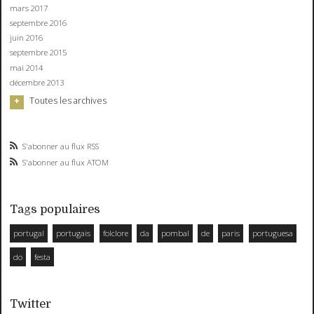
mars 2017
septembre 2016
juin 2016
septembre 2015
mai 2014
décembre 2013
Toutes les archives
S'abonner au flux RSS
S'abonner au flux ATOM
Tags populaires
portugal
portugais
folclore
da
pombal
de
paris
portuguesa
do
festa
Twitter