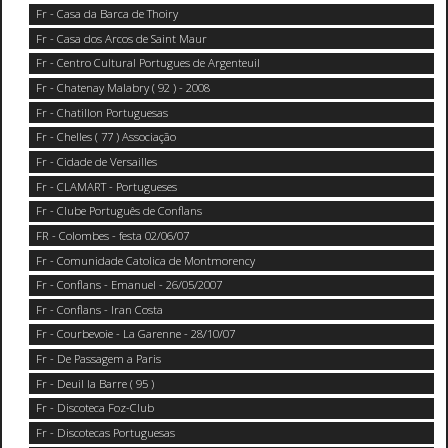
Fr - Casa da Barca de Thoiry
Fr - Casa dos Arcos de Saint Maur
Fr - Centro Cultural Portugues de Argenteuil
Fr - Chatenay Malabry ( 92 ) - 2008
Fr - Chatillon Portuguesas
Fr - Chelles ( 77 ) Associação
Fr - Cidade de Versailles
Fr - CLAMART - Portugueses
Fr - Clube Português de Conflans
FR - Colombes - festa 02/06/07
Fr - Comunidade Catolica de Montmorency
Fr - Conflans - Emanuel - 26/05/2007
Fr - Conflans - Iran Costa
Fr - Courbevoie - La Garenne - 28/10/07
Fr - De Passagem a Paris
Fr - Deuil la Barre ( 95 )
Fr - Discoteca Foz-Club
Fr - Discotecas Portuguesas