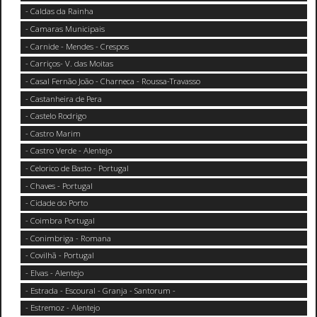
- Caldas da Rainha
- Camaras Municipais
- Carnide - Mendes - Crespos
- Carriços- V. das Moitas
- Casal Fernão João - Charneca - Roussa-Travasso
- Castanheira de Pera
- Castelo Rodrigo
- Castro Marim
- Castro Verde - Alentejo
- Celorico de Basto - Portugal
- Chaves - Portugal
- Cidade do Porto
- Coimbra Portugal
- Conimbriga - Romana
- Covilhã - Portugal
- Elvas - Alentejo
- Estrada - Escoural - Granja - Santorum -
- Estremoz - Alentejo