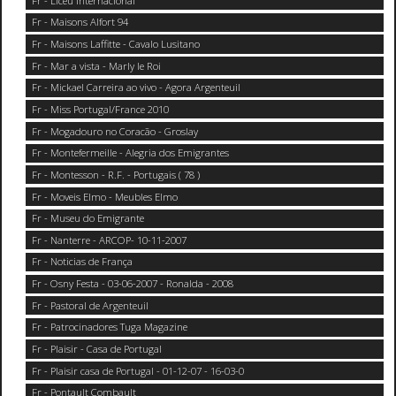
Fr - Liceu Internacional
Fr - Maisons Alfort 94
Fr - Maisons Laffitte - Cavalo Lusitano
Fr - Mar a vista - Marly le Roi
Fr - Mickael Carreira ao vivo - Agora Argenteuil
Fr - Miss Portugal/France 2010
Fr - Mogadouro no Coracão - Groslay
Fr - Montefermeille - Alegria dos Emigrantes
Fr - Montesson - R.F. - Portugais ( 78 )
Fr - Moveis Elmo - Meubles Elmo
Fr - Museu do Emigrante
Fr - Nanterre - ARCOP- 10-11-2007
Fr - Noticias de França
Fr - Osny Festa - 03-06-2007 - Ronalda - 2008
Fr - Pastoral de Argenteuil
Fr - Patrocinadores Tuga Magazine
Fr - Plaisir - Casa de Portugal
Fr - Plaisir casa de Portugal - 01-12-07 - 16-03-0
Fr - Pontault Combault