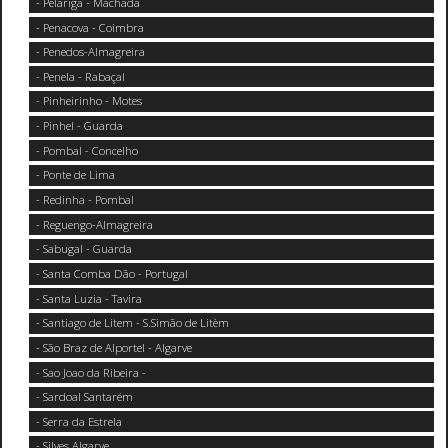
- Pelariga - Machada
- Penacova - Coimbra
- Penedos-Almagreira
- Penela - Rabaçal
- Pinheirinho - Motes
- Pinhel - Guarda
- Pombal - Concelho
- Ponte de Lima
- Redinha - Pombal
- Reguengo-Almagreira
- Sabugal - Guarda
- Santa Comba Dão - Portugal
- Santa Luzia - Tavira
- Santiago de Litem - S.Simão de Litèm
- São Braz de Alportel - Algarve
- Sao Joao da Ribeira -
- Sardoal Santarém
- Serra da Estrela
- Silves Algarve