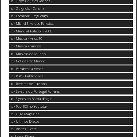
x - Gripe ( A ) e as vacinas ?
x - Guignols - Canal +
x - Localisar - Reguengo
x - Michel Silva dos Penedos
x - Mundial Futebol - 2006
x - Musica - Anos 80
x - Musica Francesa
x - Musicas do Mundo
x - Noticias do Mundo
x - Parabens a Voce !
x - Pub - Publicidade
x - Receitas de Cuzinha
x - Saveurs du Portugal Acheres
x - Signos do Borda d'agua
x - Top 100 no Youtube
x - Tuga Magazine
x - Ultimos Discos
x - Visitas - Stats
x -Novos Filmes