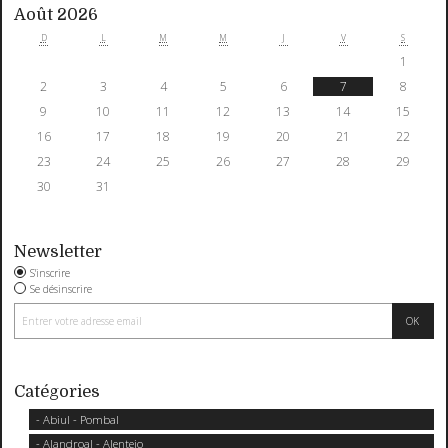
Août 2026
D
L
M
M
J
V
S
1
2
3
4
5
6
7
8
9
10
11
12
13
14
15
16
17
18
19
20
21
22
23
24
25
26
27
28
29
30
31
Newsletter
S'inscrire
Se désinscrire
Catégories
- Abiul - Pombal
- Alandroal - Alentejo