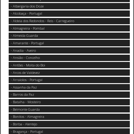
- Albergaria dos Doze
- Alcobaça - Portugal
- Aldeia dos Redondos - Reis - Carregueiro
- Almagreira - Pombal
- Almeida Guarda
- Amarante - Portugal
- Anadia - Aveiro
- Ansião - Concelho
- Antões - Moita do Boi
- Arcos de Valdevez
- Arraiolos - Portugal
- Assanha da Paz
- Barros da Paz
- Batalha - Mosteiro
- Belmonte Guarda
- Bonitos - Almagreira
- Borba - Alentejo
- Bragança - Portugal