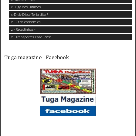
x- Liga dos Ultimos
x-Disk-Disse-Teria dito ?
z - Crise economica
z - Recadinhos -
z - Transportes Barquense
Tuga magazine - Facebook