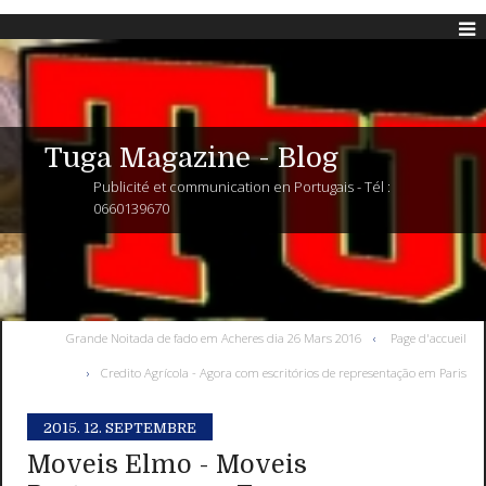
Tuga Magazine - Blog
Publicité et communication en Portugais - Tél :
0660139670
Grande Noitada de fado em Acheres dia 26 Mars 2016
Page d'accueil
Credito Agrícola - Agora com escritórios de representação em Paris
2015.
12. SEPTEMBRE
Moveis Elmo - Moveis