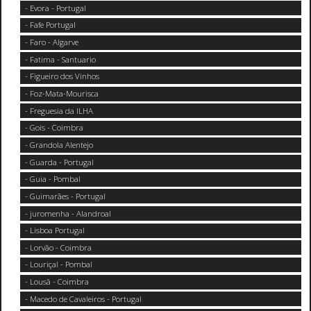
- Evora - Portugal
- Fafe Portugal
- Faro - Algarve
- Fatima - Santuario
- Figueiro dos Vinhos
- Foz-Mata-Mourisca
- Freguesia da ILHA
- Gois - Coimbra
- Grandola Alentejo
- Guarda - Portugal
- Guia - Pombal
- Guimarães - Portugal
- juromenha - Alandroal
- Lisboa Portugal
- Lorvão - Coimbra
- Louriçal - Pombal
- Lousã - Coimbra
- Macedo de Cavaleiros - Portugal