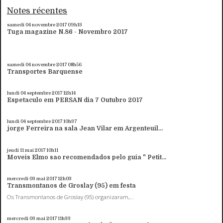
Notes récentes
samedi 04
novembre 2017
09h13
Tuga magazine N.86 - Novembro 2017
samedi 04
novembre 2017
08h56
Transportes Barquense
lundi 04
septembre 2017
12h14
Espetaculo em PERSAN dia 7 Outubro 2017
lundi 04
septembre 2017
10h37
jorge Ferreira na sala Jean Vilar em Argenteuil...
jeudi 11
mai 2017
10h11
Moveis Elmo sao recomendados pelo guia " Petit...
mercredi 03
mai 2017
12h03
Transmontanos de Groslay (95) em festa
Os Transmontanos de Groslay (95) organizaram,...
mercredi 03
mai 2017
11h33