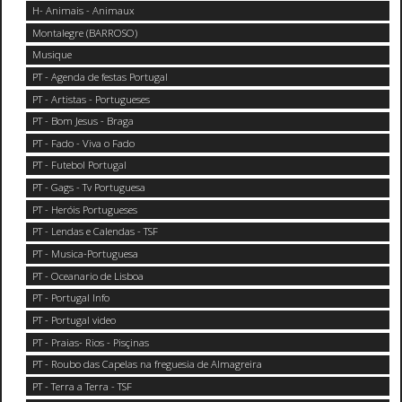
H- Animais - Animaux
Montalegre (BARROSO)
Musique
PT - Agenda de festas Portugal
PT - Artistas - Portugueses
PT - Bom Jesus - Braga
PT - Fado - Viva o Fado
PT - Futebol Portugal
PT - Gags - Tv Portuguesa
PT - Heróis Portugueses
PT - Lendas e Calendas - TSF
PT - Musica-Portuguesa
PT - Oceanario de Lisboa
PT - Portugal Info
PT - Portugal video
PT - Praias- Rios - Pisçinas
PT - Roubo das Capelas na freguesia de Almagreira
PT - Terra a Terra - TSF