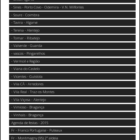
- Sines - Porto Covo - Odemira - V.N. Milfontes
- Soure - Coimbra
- Tavira - Algarve
- Terena - Alentejo
- Tomar - Ribatejo
- Valverde - Guarda
- vascos - Pingarelhos
- Vermoil e Região
- Viana do Castelo
- Vicentes - Guistola
- Vila CÃ - Arredores
- Vila Real - Traz-os-Montes
- Vila Viçosa - Alentejo
- Vimioso - Bragança
- Vinhais - Bragança
Agenda de festas - 2015
Fr - Franco Portugaise - Puteaux
Fr - Montmagny (95) 2° aldeia