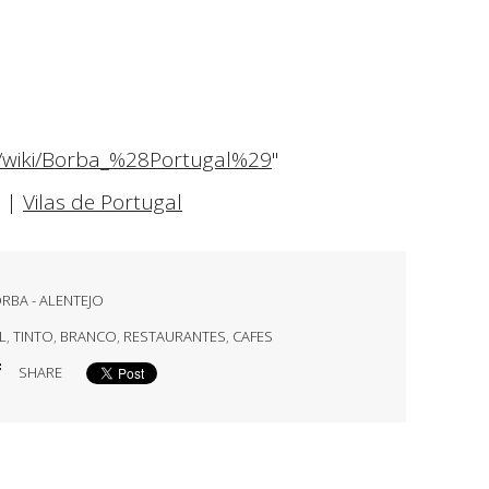
rg/wiki/Borba_%28Portugal%29
"
|
Vilas de Portugal
ORBA - ALENTEJO
L
,
TINTO
,
BRANCO
,
RESTAURANTES
,
CAFES
SHARE