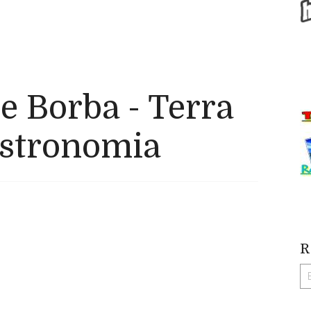
de Borba - Terra
astronomia
R