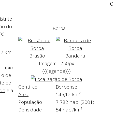
C
istrito
ão do
Borba
600
12 km²
Brasão
Bandeira
[[Imagem:|250px]]
icípio
{{{legenda}}}
io de
ste por
Gentílico
Borbense
do
e a
Área
145,12 km²
População
7 782 hab.
(
2001
)
Densidade
54 hab./km²