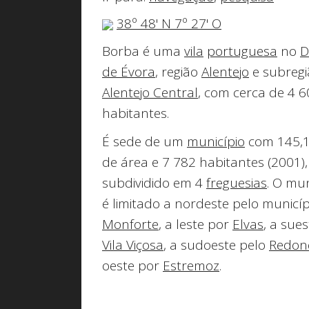
38º 48' N 7º 27' O
Borba
é uma
vila
portuguesa
no
D
de Évora
, região
Alentejo
e subregi
Alentejo Central
, com cerca de 4 
habitantes.
É sede de um
município
com 145,
de área e 7 782 habitantes (2001),
subdividido em 4
freguesias
. O mun
é limitado a nordeste pelo municíp
Monforte
, a leste por
Elvas
, a sue
Vila Viçosa
, a sudoeste pelo
Redon
oeste por
Estremoz
.