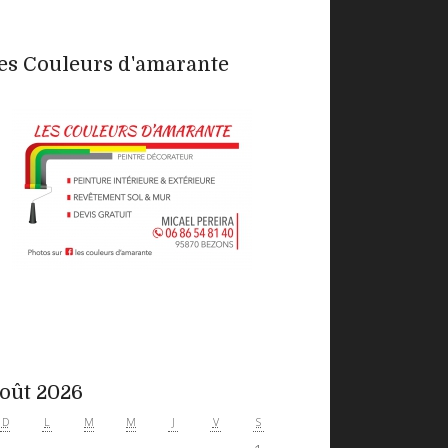
es Couleurs d'amarante
oût 2026
D
L
M
M
J
V
S