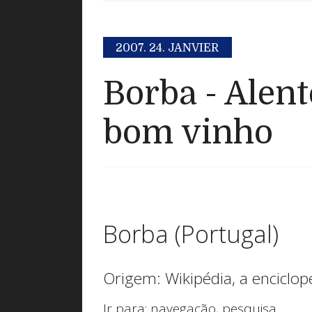
2007.
24. JANVIER
Borba - Alent
bom vinho
Borba (Portugal)
Origem: Wikipédia, a enciclopé
Ir para:
navegação
,
pesquisa