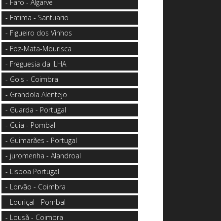
- Faro - Algarve
- Fatima - Santuario
- Figueiro dos Vinhos
- Foz-Mata-Mourisca
- Freguesia da ILHA
- Gois - Coimbra
- Grandola Alentejo
- Guarda - Portugal
- Guia - Pombal
- Guimarães - Portugal
- juromenha - Alandroal
- Lisboa Portugal
- Lorvão - Coimbra
- Louriçal - Pombal
- Lousã - Coimbra