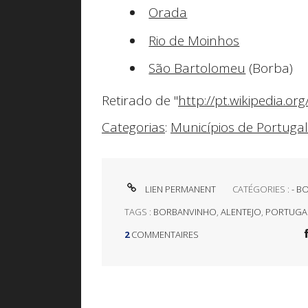
Orada
Rio de Moinhos
São Bartolomeu
(Borba)
Retirado de "
http://pt.wikipedia.o
Categorias
:
Municípios de Portugal
LIEN PERMANENT
CATÉGORIES :
- B
TAGS :
BORBANVINHO
,
ALENTEJO
,
PORTUGA
2
COMMENTAIRES