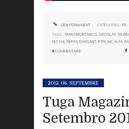
LIEN PERMANENT
CATÉGORIES :
FR 
TAGS :
TRANSMONTANOS
,
GROSLAY
,
95
,
BR
FESTAS
,
REPAS
,
DANSANT
,
RTPI
,
SIC
,
ALFA
,
RA
0
COMMENTAIRE
2012.
06. SEPTEMBRE
Tuga Magazin
Setembro 20