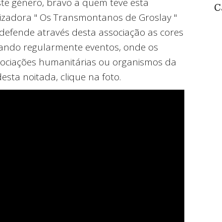
te género, bravo a quem teve esta
C
anizadora " Os Transmontanos de Groslay "
ue defende através desta associação as cores
zando regularmente eventos, onde os
ssociações humanitárias ou organismos da
desta noitada, clique na foto.