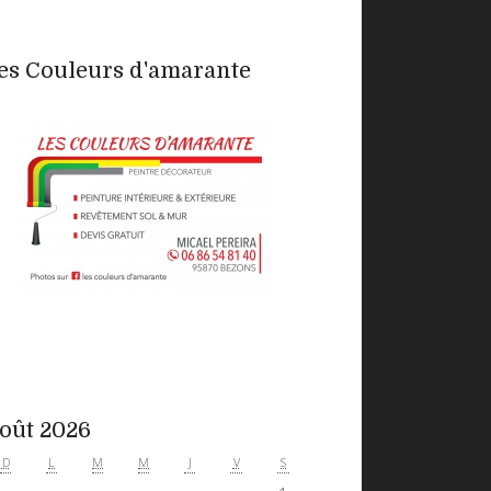
es Couleurs d'amarante
oût 2026
D
L
M
M
J
V
S