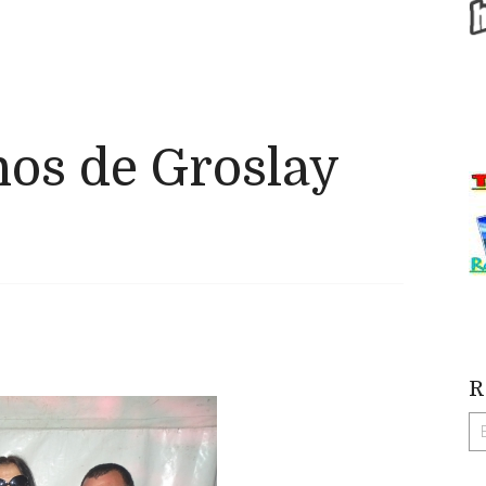
os de Groslay
R