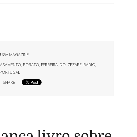
 TUGA MAGAZINE
CASAMENTO
,
PORATO
,
FERREIRA
,
DO
,
ZEZARE
,
RADIO
,
PORTUGAL
SHARE
ança livro sobre