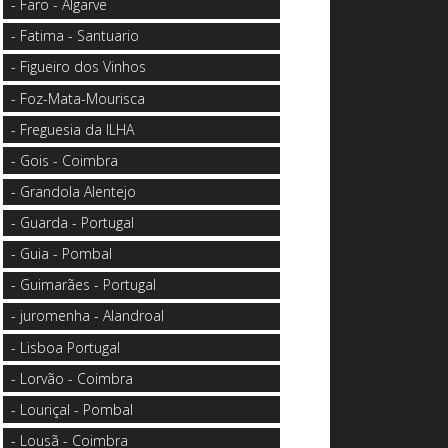
- Faro - Algarve
- Fatima - Santuario
- Figueiro dos Vinhos
- Foz-Mata-Mourisca
- Freguesia da ILHA
- Gois - Coimbra
- Grandola Alentejo
- Guarda - Portugal
- Guia - Pombal
- Guimarães - Portugal
- juromenha - Alandroal
- Lisboa Portugal
- Lorvão - Coimbra
- Louriçal - Pombal
- Lousã - Coimbra