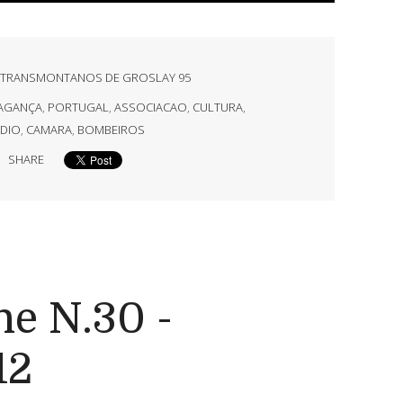
- TRANSMONTANOS DE GROSLAY 95
AGANÇA
,
PORTUGAL
,
ASSOCIACAO
,
CULTURA
,
DIO
,
CAMARA
,
BOMBEIROS
SHARE
e N.30 -
12