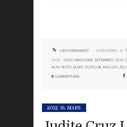
LIEN PERMANENT
CATÉGORIES :
X -
TAGS :
TUGA
,
MAGAZINE
,
SETEMBRO
,
2012
,
ALFA
,
FESTA
,
ELMO
,
FOZCLUB
,
HALLLES
,
DU
,
0
COMMENTAIRE
2012.
16. MARS
Judite Cruz L