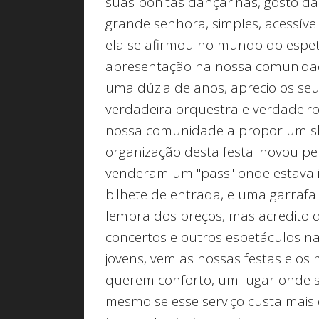
suas bonitas dançarinas, gosto da
grande senhora, simples, acessíve
ela se afirmou no mundo do espetá
apresentação na nossa comunidad
uma dúzia de anos, aprecio os se
verdadeira orquestra e verdadeiro
nossa comunidade a propor um sh
organização desta festa inovou pel
venderam um "pass" onde estava i
bilhete de entrada, e uma garraf
lembra dos preços, mas acredito q
concertos e outros espetáculos 
jovens, vem as nossas festas e os
querem conforto, um lugar onde se
mesmo se esse serviço custa mais 