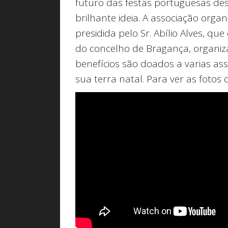
futuro das festas portuguesas des
brilhante ideia. A associação org
presidida pelo Sr. Abílio Alves, q
do concelho de Bragança, organi
benefícios são doados a varias a
sua terra natal. Para ver as fotos 