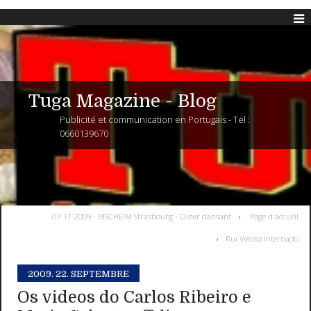
Tuga Magazine - Blog
Publicité et communication en Portugais - Tél :
0660139670
07-11-2009 - BISCHEIM Strasbourg - Diner dansant
Page d'accueil
Rui Veloso internado
2009.
22. SEPTEMBRE
Os videos do Carlos Ribeiro e