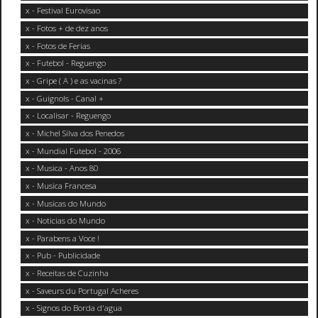
x - Festival Eurovisao
x - Fotos + de dez anos
x - Fotos de Ferias
x - Futebol - Reguengo
x - Gripe ( A ) e as vacinas ?
x - Guignols - Canal +
x - Localisar - Reguengo
x - Michel Silva dos Penedos
x - Mundial Futebol - 2006
x - Musica - Anos 80
x - Musica Francesa
x - Musicas do Mundo
x - Noticias do Mundo
x - Parabens a Voce !
x - Pub - Publicidade
x - Receitas de Cuzinha
x - Saveurs du Portugal Acheres
x - Signos do Borda d'agua