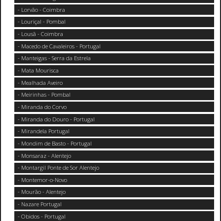
- Lorvão - Coimbra
- Louriçal - Pombal
- Lousã - Coimbra
- Macedo de Cavaleiros - Portugal
- Manteigas - Serra da Estrela
- Mata Mourisca
- Mealhada Aveiro
- Meirinhas - Pombal
- Miranda do Corvo
- Miranda do Douro - Portugal
- Mirandela Portugal
- Mondim de Basto - Portugal
- Monsaraz - Alentejo
- Montargil Ponte de Sor Alentejo
- Montemor-o-Novo
- Mourão - Alentejo
- Nazare Portugal
- Obidos - Portugal