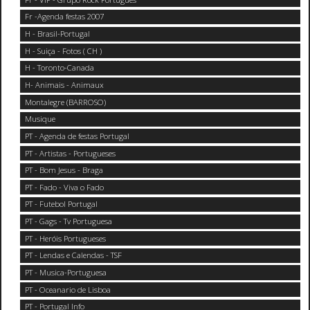
Fr -Agenda festas 2007
H - Brasil-Portugal
H - Suiça - Fotos ( CH )
H - Toronto-Canada
H- Animais - Animaux
Montalegre (BARROSO)
Musique
PT - Agenda de festas Portugal
PT - Artistas - Portugueses
PT - Bom Jesus - Braga
PT - Fado - Viva o Fado
PT - Futebol Portugal
PT - Gags - Tv Portuguesa
PT - Heróis Portugueses
PT - Lendas e Calendas - TSF
PT - Musica-Portuguesa
PT - Oceanario de Lisboa
PT - Portugal Info