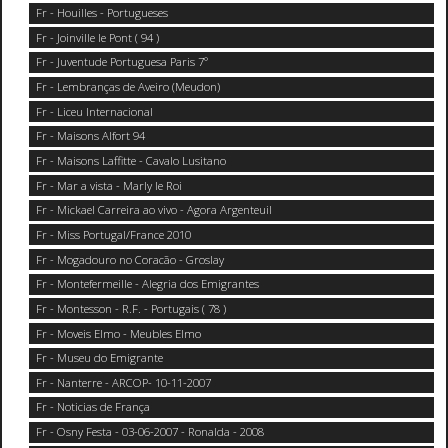
Fr - Houilles - Portugueses
Fr - Joinville le Pont ( 94 )
Fr - Juventude Portuguesa Paris 7°
Fr - Lembranças de Aveiro (Meudon)
Fr - Liceu Internacional
Fr - Maisons Alfort 94
Fr - Maisons Laffitte - Cavalo Lusitano
Fr - Mar a vista - Marly le Roi
Fr - Mickael Carreira ao vivo - Agora Argenteuil
Fr - Miss Portugal/France 2010
Fr - Mogadouro no Coracão - Groslay
Fr - Montefermeille - Alegria dos Emigrantes
Fr - Montesson - R.F. - Portugais ( 78 )
Fr - Moveis Elmo - Meubles Elmo
Fr - Museu do Emigrante
Fr - Nanterre - ARCOP- 10-11-2007
Fr - Noticias de França
Fr - Osny Festa - 03-06-2007 - Ronalda - 2008