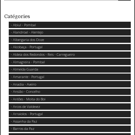
Catégories
- Abiul - Pombal
- Alandroal - Alentejo
- Albergaria dos Doze
- Alcobaça - Portugal
- Aldeia dos Redondos - Reis - Carregueiro
- Almagreira - Pombal
- Almeida Guarda
- Amarante - Portugal
- Anadia - Aveiro
- Ansião - Concelho
- Antões - Moita do Boi
- Arcos de Valdevez
- Arraiolos - Portugal
- Assanha da Paz
- Barros da Paz