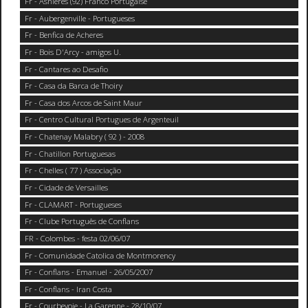
Fr - Asnieres (92) Franco Portugaise
Fr - Aubergenville - Portugueses
Fr - Benfica de Acheres
Fr - Bois D'Arcy - amigos U.
Fr - Cantares ao Desafio
Fr - Casa da Barca de Thoiry
Fr - Casa dos Arcos de Saint Maur
Fr - Centro Cultural Portugues de Argenteuil
Fr - Chatenay Malabry ( 92 ) - 2008
Fr - Chatillon Portuguesas
Fr - Chelles ( 77 ) Associação
Fr - Cidade de Versailles
Fr - CLAMART - Portugueses
Fr - Clube Português de Conflans
FR - Colombes - festa 02/06/07
Fr - Comunidade Catolica de Montmorency
Fr - Conflans - Emanuel - 26/05/2007
Fr - Conflans - Iran Costa
Fr - Courbevoie - La Garenne - 28/10/07