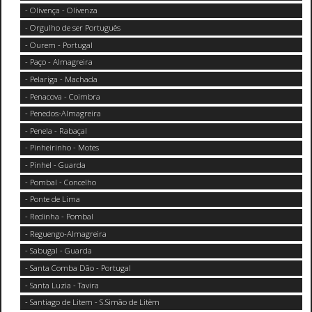
- Olivença - Olivenza
- Orgulho de ser Português
- Ourem - Portugal
- Paço - Almagreira
- Pelariga - Machada
- Penacova - Coimbra
- Penedos-Almagreira
- Penela - Rabaçal
- Pinheirinho - Motes
- Pinhel - Guarda
- Pombal - Concelho
- Ponte de Lima
- Redinha - Pombal
- Reguengo-Almagreira
- Sabugal - Guarda
- Santa Comba Dão - Portugal
- Santa Luzia - Tavira
- Santiago de Litem - S.Simão de Litèm