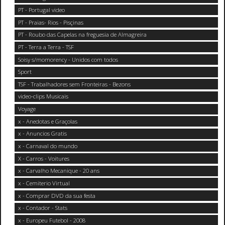
PT - Portugal video
PT - Praias- Rios - Pisçinas
PT - Roubo das Capelas na freguesia de Almagreira
PT - Terra a Terra - TSF
Soisy s/momorency - Unidos com todos
Sport
TSF - Trabalhadores sem Fronteiras - Bezons
video-clips Musicais
Voyage
x - Anedotas e Graçolas
x - Anuncios Gratis
x - Carnaval do mundo
X - Carros - Voitures
x - Carvalho Mecanique - 20 ans
x - Cemiterio Virtual
x - Comprar DVD da sua festa
x - Contador - Stats
x - Europeu Futebol - 2008