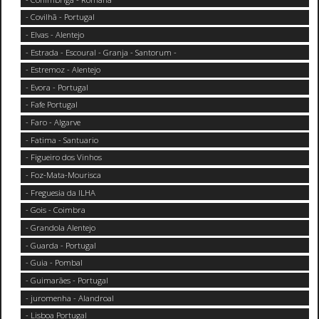
- Covilhã - Portugal
- Elvas - Alentejo
- Estrada - Escoural - Granja - Santorum -
- Estremoz - Alentejo
- Evora - Portugal
- Fafe Portugal
- Faro - Algarve
- Fatima - Santuario
- Figueiro dos Vinhos
- Foz-Mata-Mourisca
- Freguesia da ILHA
- Gois - Coimbra
- Grandola Alentejo
- Guarda - Portugal
- Guia - Pombal
- Guimarães - Portugal
- juromenha - Alandroal
- Lisboa Portugal