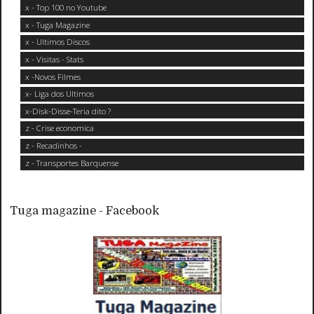
x - Top 100 no Youtube
x - Tuga Magazine
x - Ultimos Discos
x - Visitas - Stats
x -Novos Filmes
x- Liga dos Ultimos
x-Disk-Disse-Teria dito ?
z - Crise economica
z - Recadinhos -
z - Transportes Barquense
Tuga magazine - Facebook