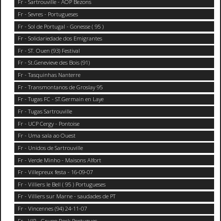
Fr - Sartrouville - AOP Bezons
Fr - Sevres - Portugueses
Fr - Sol de Portugal - Gonesse ( 95 )
Fr - Solidariedade dos Emigrantes
Fr - ST. Ouen (93) Festival
Fr - St.Genevieve des Bois (91)
Fr - Tasquinhas Nanterre
Fr - Transmontanos de Groslay 95
Fr - Tugas FC - ST.Germain en Laye
Fr - Tugas Sartrouville
Fr - UCP Cergy - Pontoise
Fr - Uma sala ao Ouest
Fr - Unidos de Sartrouville
Fr - Verde Minho - Maisons Alfort
Fr - Villepreux festa - 16-09-07
Fr - Villiers le Bell ( 95 ) Portugueses
Fr - Villiers sur Marne - saudades de PT
Fr - Vincennes (94) 24-11-07
Fr - VIP - Grupo Rock Portugues