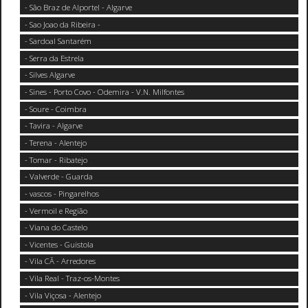
- São Braz de Alportel - Algarve
- Sao Joao da Ribeira -
- Sardoal Santarém
- Serra da Estrela
- Silves Algarve
- Sines - Porto Covo - Odemira - V.N. Milfontes
- Soure - Coimbra
- Tavira - Algarve
- Terena - Alentejo
- Tomar - Ribatejo
- Valverde - Guarda
- vascos - Pingarelhos
- Vermoil e Região
- Viana do Castelo
- Vicentes - Guistola
- Vila CÃ - Arredores
- Vila Real - Traz-os-Montes
- Vila Viçosa - Alentejo