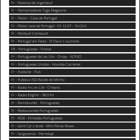
Fr - Pastoral de Argenteuil
Fr - Patrocinadores Tuga Magazine
Fr - Plaisir - Casa de Portugal
Fr - Plaisir casa de Portugal - 01-12-07 - 16-03-0
Fr - Pontault Combault
Fr - Portugal em Festa - ST.Oeun L'aumone
FR - Portugueses - France
Fr - Portugueses de Les Ulis - Orsay - ACPUO
Fr - Portugueses Unidos - Houilles-Carrieres
Fr - Publicite - Pub
Fr - Puteaux (92) Raizes do Minho
Fr - Radio Arc en Ciel - Orleans
Fr - Radio Enghin - 98.0 fm
Fr - Rambouillet - Portugueses
Fr - Restaurantes Portugueses
Fr - RGB - Emissões Portuguesas
Fr - Saint Cyr L'ecole - Mini Feiras Novas
Fr - Sargaceiros - Pierrelaye