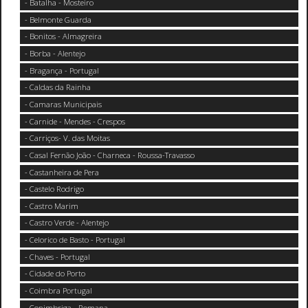
- Batalha - Mosteiro
- Belmonte Guarda
- Bonitos - Almagreira
- Borba - Alentejo
- Bragança - Portugal
- Caldas da Rainha
- Camaras Municipais
- Carnide - Mendes - Crespos
- Carriços- V. das Moitas
- Casal Fernão João - Charneca - Roussa-Travasso
- Castanheira de Pera
- Castelo Rodrigo
- Castro Marim
- Castro Verde - Alentejo
- Celorico de Basto - Portugal
- Chaves - Portugal
- Cidade do Porto
- Coimbra Portugal
- Conimbriga - Romana